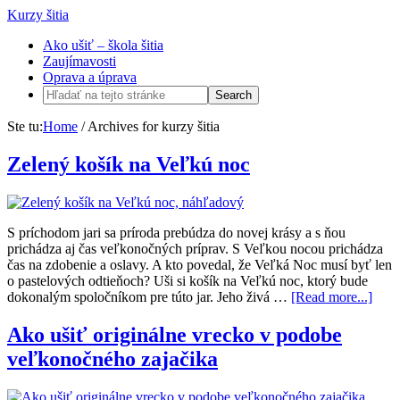
Kurzy šitia
Ako ušiť – škola šitia
Zaujímavosti
Oprava a úprava
Ste tu:
Home
/
Archives for kurzy šitia
Zelený košík na Veľkú noc
S príchodom jari sa príroda prebúdza do novej krásy a s ňou
prichádza aj čas veľkonočných príprav. S Veľkou nocou prichádza
čas na zdobenie a oslavy. A kto povedal, že Veľká Noc musí byť len
o pastelových odtieňoch? Uši si košík na Veľkú noc, ktorý bude
dokonalým spoločníkom pre túto jar. Jeho živá …
[Read more...]
Ako ušiť originálne vrecko v podobe
veľkonočného zajačika