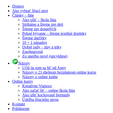
Domov
Ako vybrať šijací stroj
Články – šitie
Ako ušiť – škola šitia
Striháme a šijeme pre deti
Šijeme pre dospelých
Pekné bývanie – šijeme textilné doplnky
Šijeme darčeky
10 + 1 nápadov
Dobré rady – tipy a triky
Zaujímavosti
Zo starého nové (upcykling)
Názory
Učil/-la som sa šiť od Anny
Názory o 21-dielnom bezplatnom online kurze
Názory o online knihe
Online kurzy
Kreatívne Vianoce
Ako začať šiť – online škola šitia
Ako ušiť kockované bermudy
Údržba šijacieho stroja
Kontakt
Prihlásenie