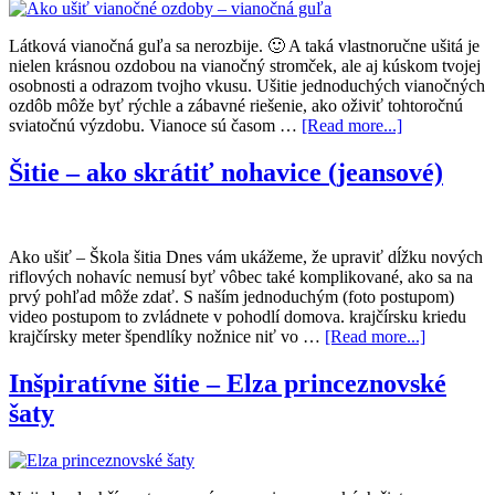
Látková vianočná guľa sa nerozbije. 🙂 A taká vlastnoručne ušitá je
nielen krásnou ozdobou na vianočný stromček, ale aj kúskom tvojej
osobnosti a odrazom tvojho vkusu. Ušitie jednoduchých vianočných
ozdôb môže byť rýchle a zábavné riešenie, ako oživiť tohtoročnú
sviatočnú výzdobu. Vianoce sú časom …
[Read more...]
Šitie – ako skrátiť nohavice (jeansové)
Ako ušiť – Škola šitia Dnes vám ukážeme, že upraviť dĺžku nových
riflových nohavíc nemusí byť vôbec také komplikované, ako sa na
prvý pohľad môže zdať. S naším jednoduchým (foto postupom)
video postupom to zvládnete v pohodlí domova. krajčírsku kriedu
krajčírsky meter špendlíky nožnice niť vo …
[Read more...]
Inšpiratívne šitie – Elza princeznovské
šaty