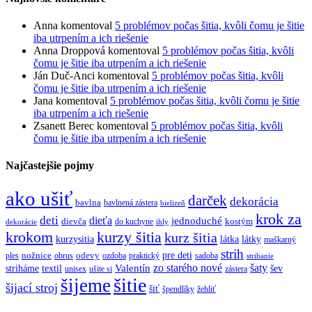
Anna
komentoval
5 problémov počas šitia, kvôli čomu je šitie
iba utrpením a ich riešenie
Anna Droppová
komentoval
5 problémov počas šitia, kvôli
čomu je šitie iba utrpením a ich riešenie
Ján Duč-Anci
komentoval
5 problémov počas šitia, kvôli
čomu je šitie iba utrpením a ich riešenie
Jana
komentoval
5 problémov počas šitia, kvôli čomu je šitie
iba utrpením a ich riešenie
Zsanett Berec
komentoval
5 problémov počas šitia, kvôli
čomu je šitie iba utrpením a ich riešenie
Najčastejšie pojmy
ako ušiť
darček
dekorácia
bavlna
bavlnená zástera
bielizeň
krok za
deti
dieťa
jednoduché
dievča
do kuchyne
kostým
dekorácie
ihly
krokom
kurzy šitia
kurz šitia
kurzysitia
látka
látky
maškarný
strih
pre deti
ples
nožnice
obrus
odevy
ozdoba
praktický
sadoba
strihanie
zo starého nové
šaty
textil
Valentín
striháme
šev
unisex
ušite si
zástera
šitie
šijeme
šijací stroj
šiť
špendlíky
žehliť