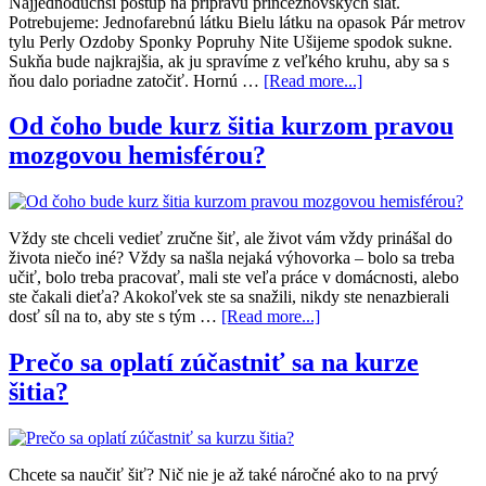
Najjednoduchší postup na prípravu princeznovských šiat.
Potrebujeme: Jednofarebnú látku Bielu látku na opasok Pár metrov
tylu Perly Ozdoby Sponky Popruhy Nite Ušijeme spodok sukne.
Sukňa bude najkrajšia, ak ju spravíme z veľkého kruhu, aby sa s
ňou dalo poriadne zatočiť. Hornú …
[Read more...]
Od čoho bude kurz šitia kurzom pravou
mozgovou hemisférou?
Vždy ste chceli vedieť zručne šiť, ale život vám vždy prinášal do
života niečo iné? Vždy sa našla nejaká výhovorka – bolo sa treba
učiť, bolo treba pracovať, mali ste veľa práce v domácnosti, alebo
ste čakali dieťa? Akokoľvek ste sa snažili, nikdy ste nenazbierali
dosť síl na to, aby ste s tým …
[Read more...]
Prečo sa oplatí zúčastniť sa na kurze
šitia?
Chcete sa naučiť šiť? Nič nie je až také náročné ako to na prvý