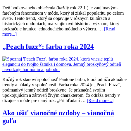
Deň bodkovaného oblečenia (každý rok 22.1.) je zaujímavým a
farebným fenoménom v móde, ktorý si získal popularitu po celom
svete. Tento trend, ktorý sa objavuje v rôznych kultúrach a
historických obdobiach, má zaujímavú históriu a význam, ktorý
prekračuje hranice jednoduchého módneho výberu. …
[Read
more...]
„Peach fuzz“: farba roka 2024
Každý rok stanoví spoločnosť Pantone farbu, ktorá odráža aktuálne
trendy a nálady v spoločnosti. Farba roka 2024 je „Peach Fuzz“,
podmanivý jemný odtieň broskyne. Je príznačná svojím
upokojujúcim a zároveň živým charakterom, čo odráža trendy v
dizajne a móde pre daný rok. „Pri hľadaní …
[Read more...]
Ako ušiť vianočné ozdoby – vianočná
guľa