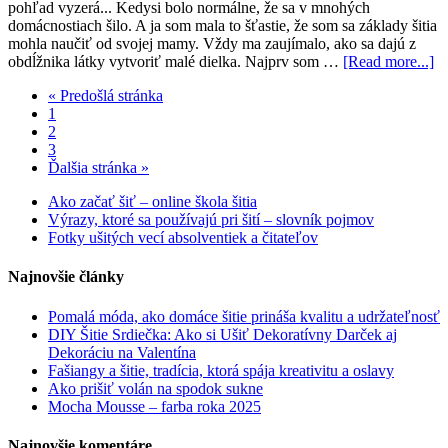
pohľad vyzerá... Kedysi bolo normálne, že sa v mnohých
domácnostiach šilo. A ja som mala to šťastie, že som sa základy šitia
mohla naučiť od svojej mamy. Vždy ma zaujímalo, ako sa dajú z
obdĺžnika látky vytvoriť malé dielka. Najprv som …
[Read more...]
« Predošlá stránka
1
2
3
Ďalšia stránka »
Ako začať šiť – online škola šitia
Výrazy, ktoré sa používajú pri šití – slovník pojmov
Fotky ušitých vecí absolventiek a čitateľov
Najnovšie články
Pomalá móda, ako domáce šitie prináša kvalitu a udržateľnosť
DIY Šitie Srdiečka: Ako si Ušiť Dekoratívny Darček aj
Dekoráciu na Valentína
Fašiangy a šitie, tradícia, ktorá spája kreativitu a oslavy
Ako prišiť volán na spodok sukne
Mocha Mousse – farba roka 2025
Najnovšie komentáre