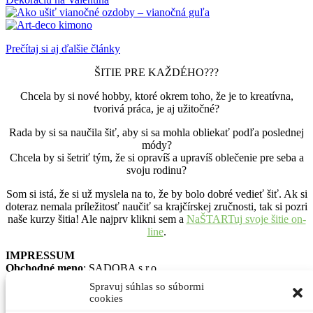
Prečítaj si aj ďalšie články
ŠITIE PRE KAŽDÉHO???
Chcela by si nové hobby, ktoré okrem toho, že je to kreatívna,
tvorivá práca, je aj užitočné?
Rada by si sa naučila šiť, aby si sa mohla obliekať podľa poslednej
módy?
Chcela by si šetriť tým, že si opravíš a upravíš oblečenie pre seba a
svoju rodinu?
Som si istá, že si už myslela na to, že by bolo dobré vedieť šiť. Ak si
doteraz nemala príležitosť naučiť sa krajčírskej zručnosti, tak si pozri
naše kurzy šitia! Ale najprv klikni sem a
NaŠTARTuj svoje šitie on-
line
.
IMPRESSUM
Obchodné meno
: SADOBA s.r.o.
Konateľka
: Anna Berecová
Spravuj súhlas so súbormi
Kontaktná osoba
: Ing. Zsanett Berec
cookies
Sídlo
: Vlčany, 92584