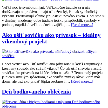
Veľká noc je symbolom jari. Veľkonočné tradície sa u nás
dodržiavajú odpradávna, majú náboženský, či inak symbolický
význam. Predstavujú vítanie jari, oslavu nového života. Hoci sme si
v dnešnej, modernej dobe tradície trošku prispôsobili, symboly v
podobe, napríklad veľkonočného vajíčka, …
[Read more...]
Ako ušiť sovičku ako prívesok – ideálny
víkendový projekt
Chceš vedieť ako ušiť sovičku ako prívesok? Hľadáš zaujímavý a
kreatívny spôsob, ako stráviť víkend? Čo tak ušiť si svoju vlastnú
sovičku ako prívesok na kľúče alebo na tašku? Tento malý projekt
je nielen skvelým spôsobom, ako využiť zvyšky látok, ktoré máš
doma, ale tiež ako pridať štipku osobnosti …
[Read more...]
Deň bodkovaného oblečenia