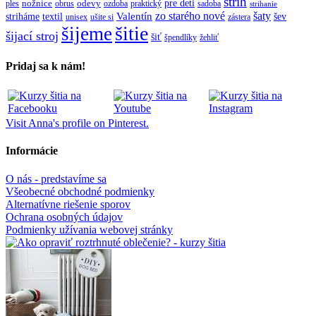
strih
pre deti
ples
nožnice
obrus
odevy
ozdoba
praktický
sadoba
strihanie
zo starého nové
šaty
textil
Valentín
striháme
šev
unisex
ušite si
zástera
šitie
šijeme
šijací stroj
šiť
špendlíky
žehliť
Pridaj sa k nám!
Visit Anna's profile on Pinterest.
Informácie
O nás - predstavíme sa
Všeobecné obchodné podmienky
Alternatívne riešenie sporov
Ochrana osobných údajov
Podmienky užívania webovej stránky