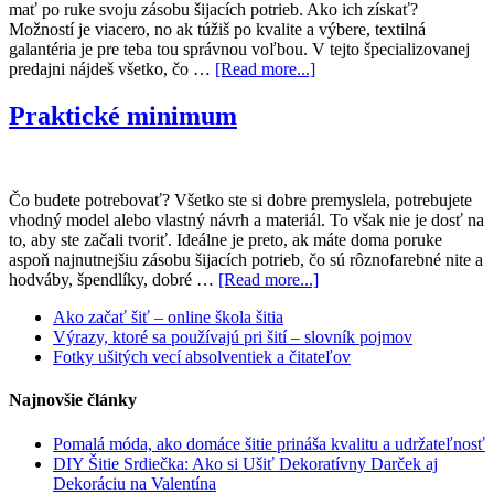
mať po ruke svoju zásobu šijacích potrieb. Ako ich získať?
Možností je viacero, no ak túžiš po kvalite a výbere, textilná
galantéria je pre teba tou správnou voľbou. V tejto špecializovanej
predajni nájdeš všetko, čo …
[Read more...]
Praktické minimum
Čo budete potrebovať? Všetko ste si dobre premyslela, potrebujete
vhodný model alebo vlastný návrh a materiál. To však nie je dosť na
to, aby ste začali tvoriť. Ideálne je preto, ak máte doma poruke
aspoň najnutnejšiu zásobu šijacích potrieb, čo sú rôznofarebné nite a
hodváby, špendlíky, dobré …
[Read more...]
Ako začať šiť – online škola šitia
Výrazy, ktoré sa používajú pri šití – slovník pojmov
Fotky ušitých vecí absolventiek a čitateľov
Najnovšie články
Pomalá móda, ako domáce šitie prináša kvalitu a udržateľnosť
DIY Šitie Srdiečka: Ako si Ušiť Dekoratívny Darček aj
Dekoráciu na Valentína