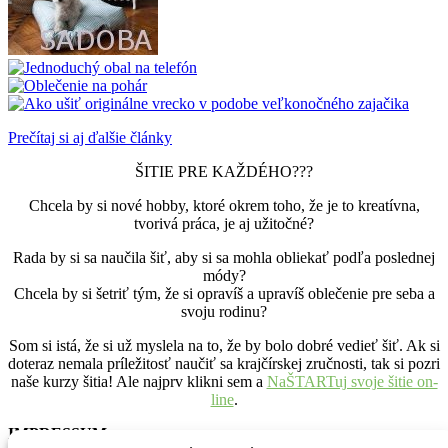
Prečítaj si aj ďalšie články
ŠITIE PRE KAŽDÉHO???
Chcela by si nové hobby, ktoré okrem toho, že je to kreatívna,
tvorivá práca, je aj užitočné?
Rada by si sa naučila šiť, aby si sa mohla obliekať podľa poslednej
módy?
Chcela by si šetriť tým, že si opravíš a upravíš oblečenie pre seba a
svoju rodinu?
Som si istá, že si už myslela na to, že by bolo dobré vedieť šiť. Ak si
doteraz nemala príležitosť naučiť sa krajčírskej zručnosti, tak si pozri
naše kurzy šitia! Ale najprv klikni sem a
NaŠTARTuj svoje šitie on-
line
.
IMPRESSUM