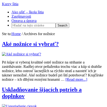
Kurzy šitia
Ako ušiť – škola šitia
Zaujímavosti
Oprava a úprava
Ste tu:
Home
/
Archives for nožnice
Aké nožnice si vybrať?
Pri kúpe si vyberaj kvalitné ostré nožnice na strihanie a
zastrihávanie. Radšej otvor peňaženku trochu viac a kúp si drahšie
nožnice, lebo ostrosť lacnejších sa rýchlo stratí a naostriť ich je
takmer nemožné. Aké nožnice budeš pri šití potrebovať? Krajčírske
nožnice – ich dlhými reznými hranami …
[Read more...]
Uskladňovanie šijacích potrieb a
doplnkov