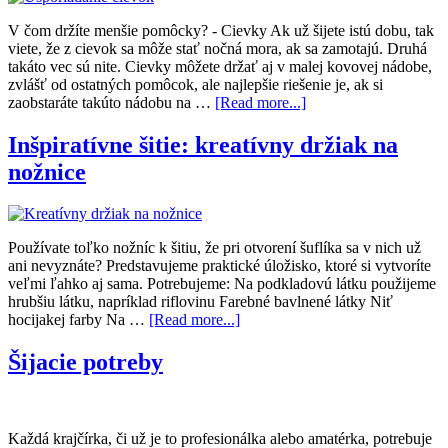
V čom držíte menšie pomôcky? - Cievky Ak už šijete istú dobu, tak
viete, že z cievok sa môže stať nočná mora, ak sa zamotajú. Druhá
takáto vec sú nite. Cievky môžete držať aj v malej kovovej nádobe,
zvlášť od ostatných pomôcok, ale najlepšie riešenie je, ak si
zaobstaráte takúto nádobu na …
[Read more...]
Inšpiratívne šitie: kreatívny držiak na
nožnice
Používate toľko nožníc k šitiu, že pri otvorení šuflíka sa v nich už
ani nevyznáte? Predstavujeme praktické úložisko, ktoré si vytvoríte
veľmi ľahko aj sama. Potrebujeme: Na podkladovú látku použijeme
hrubšiu látku, napríklad riflovinu Farebné bavlnené látky Niť
hocijakej farby Na …
[Read more...]
Šijacie potreby
Každá krajčírka, či už je to profesionálka alebo amatérka, potrebuje