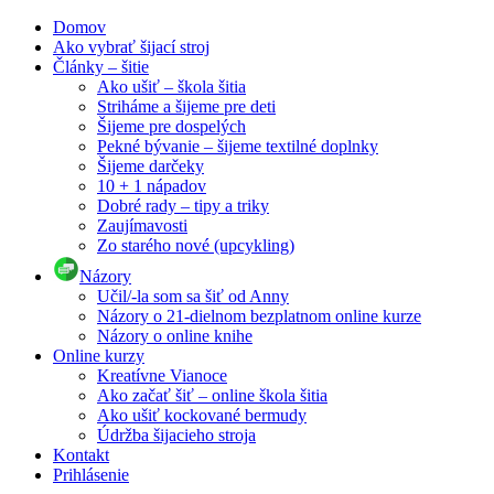
Domov
Ako vybrať šijací stroj
Články – šitie
Ako ušiť – škola šitia
Striháme a šijeme pre deti
Šijeme pre dospelých
Pekné bývanie – šijeme textilné doplnky
Šijeme darčeky
10 + 1 nápadov
Dobré rady – tipy a triky
Zaujímavosti
Zo starého nové (upcykling)
Názory
Učil/-la som sa šiť od Anny
Názory o 21-dielnom bezplatnom online kurze
Názory o online knihe
Online kurzy
Kreatívne Vianoce
Ako začať šiť – online škola šitia
Ako ušiť kockované bermudy
Údržba šijacieho stroja
Kontakt
Prihlásenie