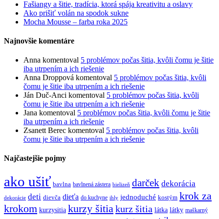
Fašiangy a šitie, tradícia, ktorá spája kreativitu a oslavy
Ako prišiť volán na spodok sukne
Mocha Mousse – farba roka 2025
Najnovšie komentáre
Anna
komentoval
5 problémov počas šitia, kvôli čomu je šitie
iba utrpením a ich riešenie
Anna Droppová
komentoval
5 problémov počas šitia, kvôli
čomu je šitie iba utrpením a ich riešenie
Ján Duč-Anci
komentoval
5 problémov počas šitia, kvôli
čomu je šitie iba utrpením a ich riešenie
Jana
komentoval
5 problémov počas šitia, kvôli čomu je šitie
iba utrpením a ich riešenie
Zsanett Berec
komentoval
5 problémov počas šitia, kvôli
čomu je šitie iba utrpením a ich riešenie
Najčastejšie pojmy
ako ušiť
darček
dekorácia
bavlna
bavlnená zástera
bielizeň
krok za
deti
dieťa
jednoduché
dievča
do kuchyne
kostým
dekorácie
ihly
krokom
kurzy šitia
kurz šitia
kurzysitia
látka
látky
maškarný