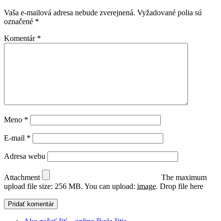
Vaša e-mailová adresa nebude zverejnená.
Vyžadované polia sú
označené
*
Komentár
*
Meno
*
E-mail
*
Adresa webu
Attachment
The maximum
upload file size: 256 MB.
You can upload:
image
.
Drop file here