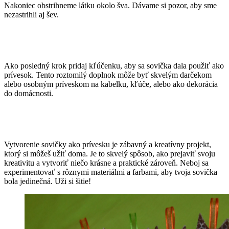
Nakoniec obstrihneme látku okolo šva. Dávame si pozor, aby sme
nezastrihli aj šev.
Ako posledný krok pridaj kľúčenku, aby sa sovička dala použiť ako
prívesok. Tento roztomilý doplnok môže byť skvelým darčekom
alebo osobným príveskom na kabelku, kľúče, alebo ako dekorácia
do domácnosti.
Vytvorenie sovičky ako prívesku je zábavný a kreatívny projekt,
ktorý si môžeš užiť doma. Je to skvelý spôsob, ako prejaviť svoju
kreativitu a vytvoriť niečo krásne a praktické zároveň. Neboj sa
experimentovať s rôznymi materiálmi a farbami, aby tvoja sovička
bola jedinečná. Uži si šitie!