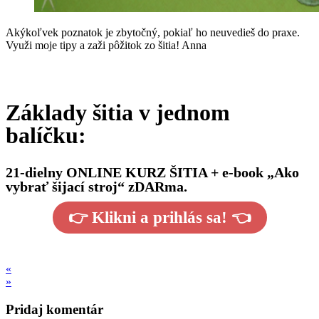
Akýkoľvek poznatok je zbytočný, pokiaľ ho neuvedieš do praxe.
Využi moje tipy a zaži pôžitok zo šitia! Anna
Základy šitia v jednom
balíčku:
21-dielny ONLINE KURZ ŠITIA + e-book „Ako
vybrať šijací stroj“ zDARma.
👉 Klikni a prihlás sa! 👈
«
»
Pridaj komentár