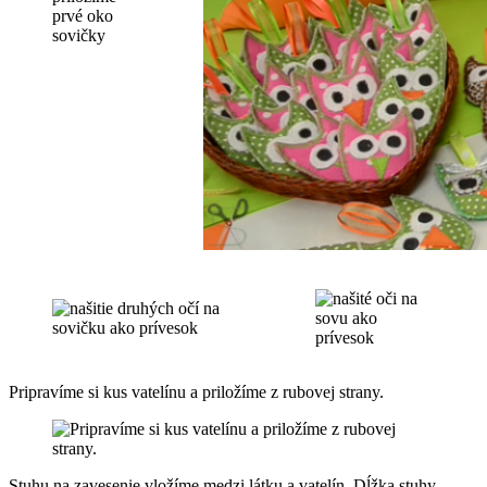
Pripravíme si kus vatelínu a priložíme z rubovej strany.
Stuhu na zavesenie vložíme medzi látku a vatelín. Dĺžka stuhy