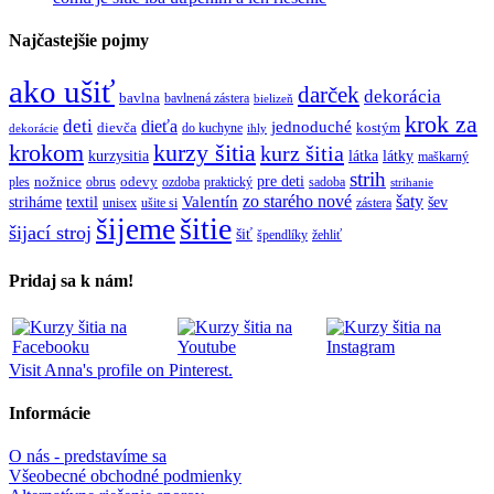
Najčastejšie pojmy
ako ušiť
darček
dekorácia
bavlna
bavlnená zástera
bielizeň
krok za
deti
dieťa
jednoduché
dievča
do kuchyne
kostým
dekorácie
ihly
krokom
kurzy šitia
kurz šitia
kurzysitia
látka
látky
maškarný
strih
pre deti
ples
nožnice
obrus
odevy
ozdoba
praktický
sadoba
strihanie
zo starého nové
šaty
textil
Valentín
striháme
šev
unisex
ušite si
zástera
šitie
šijeme
šijací stroj
šiť
špendlíky
žehliť
Pridaj sa k nám!
Visit Anna's profile on Pinterest.
Informácie
O nás - predstavíme sa
Všeobecné obchodné podmienky