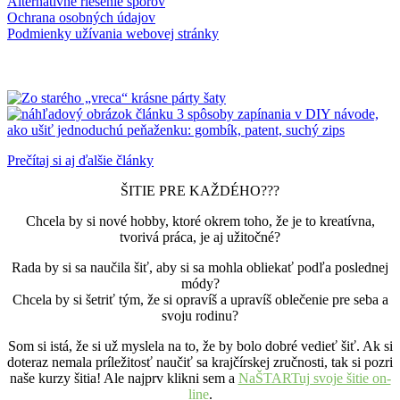
Alternatívne riešenie sporov
Ochrana osobných údajov
Podmienky užívania webovej stránky
Prečítaj si aj ďalšie články
ŠITIE PRE KAŽDÉHO???
Chcela by si nové hobby, ktoré okrem toho, že je to kreatívna,
tvorivá práca, je aj užitočné?
Rada by si sa naučila šiť, aby si sa mohla obliekať podľa poslednej
módy?
Chcela by si šetriť tým, že si opravíš a upravíš oblečenie pre seba a
svoju rodinu?
Som si istá, že si už myslela na to, že by bolo dobré vedieť šiť. Ak si
doteraz nemala príležitosť naučiť sa krajčírskej zručnosti, tak si pozri
naše kurzy šitia! Ale najprv klikni sem a
NaŠTARTuj svoje šitie on-
line
.