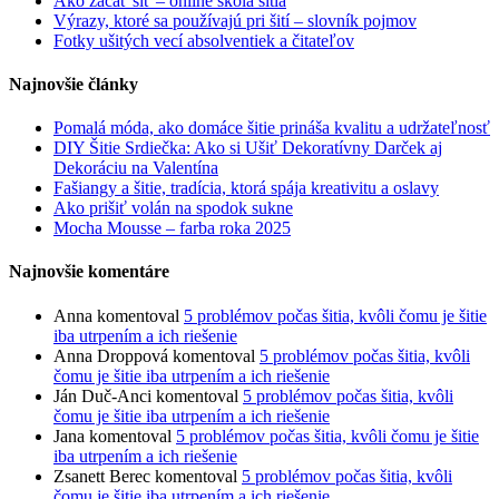
Ako začať šiť – online škola šitia
Výrazy, ktoré sa používajú pri šití – slovník pojmov
Fotky ušitých vecí absolventiek a čitateľov
Najnovšie články
Pomalá móda, ako domáce šitie prináša kvalitu a udržateľnosť
DIY Šitie Srdiečka: Ako si Ušiť Dekoratívny Darček aj
Dekoráciu na Valentína
Fašiangy a šitie, tradícia, ktorá spája kreativitu a oslavy
Ako prišiť volán na spodok sukne
Mocha Mousse – farba roka 2025
Najnovšie komentáre
Anna
komentoval
5 problémov počas šitia, kvôli čomu je šitie
iba utrpením a ich riešenie
Anna Droppová
komentoval
5 problémov počas šitia, kvôli
čomu je šitie iba utrpením a ich riešenie
Ján Duč-Anci
komentoval
5 problémov počas šitia, kvôli
čomu je šitie iba utrpením a ich riešenie
Jana
komentoval
5 problémov počas šitia, kvôli čomu je šitie
iba utrpením a ich riešenie
Zsanett Berec
komentoval
5 problémov počas šitia, kvôli
čomu je šitie iba utrpením a ich riešenie