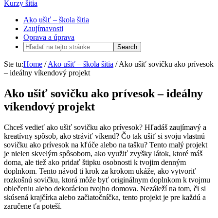
Kurzy šitia
Ako ušiť – škola šitia
Zaujímavosti
Oprava a úprava
Ste tu:
Home
/
Ako ušiť – škola šitia
/
Ako ušiť sovičku ako prívesok
– ideálny víkendový projekt
Ako ušiť sovičku ako prívesok – ideálny
víkendový projekt
Chceš vedieť ako ušiť sovičku ako prívesok? Hľadáš zaujímavý a
kreatívny spôsob, ako stráviť víkend? Čo tak ušiť si svoju vlastnú
sovičku ako prívesok na kľúče alebo na tašku? Tento malý projekt
je nielen skvelým spôsobom, ako využiť zvyšky látok, ktoré máš
doma, ale tiež ako pridať štipku osobnosti k tvojim denným
doplnkom. Tento návod ti krok za krokom ukáže, ako vytvoriť
rozkošnú sovičku, ktorá môže byť originálnym doplnkom k tvojmu
oblečeniu alebo dekoráciou tvojho domova. Nezáleží na tom, či si
skúsená krajčírka alebo začiatočníčka, tento projekt je pre každú a
zaručene ťa poteší.