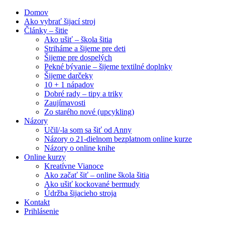
Domov
Ako vybrať šijací stroj
Články – šitie
Ako ušiť – škola šitia
Striháme a šijeme pre deti
Šijeme pre dospelých
Pekné bývanie – šijeme textilné doplnky
Šijeme darčeky
10 + 1 nápadov
Dobré rady – tipy a triky
Zaujímavosti
Zo starého nové (upcykling)
Názory
Učil/-la som sa šiť od Anny
Názory o 21-dielnom bezplatnom online kurze
Názory o online knihe
Online kurzy
Kreatívne Vianoce
Ako začať šiť – online škola šitia
Ako ušiť kockované bermudy
Údržba šijacieho stroja
Kontakt
Prihlásenie