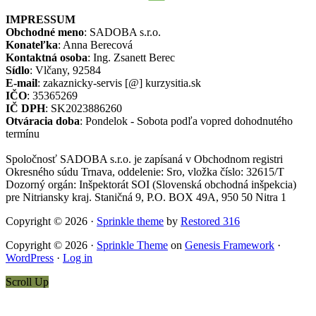
IMPRESSUM
Obchodné meno
: SADOBA s.r.o.
Konateľka
: Anna Berecová
Kontaktná osoba
: Ing. Zsanett Berec
Sídlo
: Vlčany, 92584
E-mail
: zakaznicky-servis [@] kurzysitia.sk
IČO
: 35365269
IČ DPH
: SK2023886260
Otváracia doba
: Pondelok - Sobota podľa vopred dohodnutého
termínu
Spoločnosť SADOBA s.r.o. je zapísaná v Obchodnom registri
Okresného súdu Trnava, oddelenie: Sro, vložka číslo: 32615/T
Dozorný orgán: Inšpektorát SOI (Slovenská obchodná inšpekcia)
pre Nitriansky kraj. Staničná 9, P.O. BOX 49A, 950 50 Nitra 1
Copyright © 2026 ·
Sprinkle theme
by
Restored 316
Copyright © 2026 ·
Sprinkle Theme
on
Genesis Framework
·
WordPress
·
Log in
Scroll Up