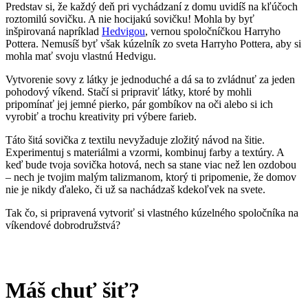
Predstav si, že každý deň pri vychádzaní z domu uvidíš na kľúčoch
roztomilú sovičku. A nie hocijakú sovičku! Mohla by byť
inšpirovaná napríklad
Hedvigou
, vernou spoločníčkou Harryho
Pottera. Nemusíš byť však kúzelník zo sveta Harryho Pottera, aby si
mohla mať svoju vlastnú Hedvigu.
Vytvorenie sovy z látky je jednoduché a dá sa to zvládnuť za jeden
pohodový víkend. Stačí si pripraviť látky, ktoré by mohli
pripomínať jej jemné pierko, pár gombíkov na oči alebo si ich
vyrobiť a trochu kreativity pri výbere farieb.
Táto šitá sovička z textilu nevyžaduje zložitý návod na šitie.
Experimentuj s materiálmi a vzormi, kombinuj farby a textúry. A
keď bude tvoja sovička hotová, nech sa stane viac než len ozdobou
– nech je tvojim malým talizmanom, ktorý ti pripomenie, že domov
nie je nikdy ďaleko, či už sa nachádzaš kdekoľvek na svete.
Tak čo, si pripravená vytvoriť si vlastného kúzelného spoločníka na
víkendové dobrodružstvá?
Máš chuť šiť?