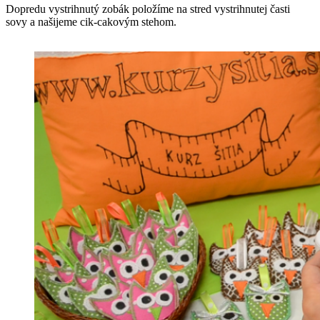
Dopredu vystrihnutý zobák položíme na stred vystrihnutej časti
sovy a našijeme cik-cakovým stehom.