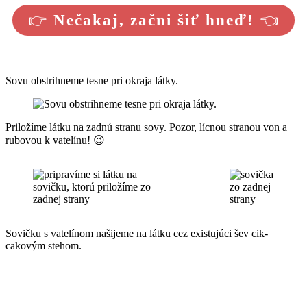
👉
Nečakaj, začni šiť hneď!
👈
Sovu obstrihneme tesne pri okraja látky.
Priložíme látku na zadnú stranu sovy. Pozor, lícnou stranou von a
rubovou k vatelínu! 😉
Sovičku s vatelínom našijeme na látku cez existujúci šev cik-
cakovým stehom.