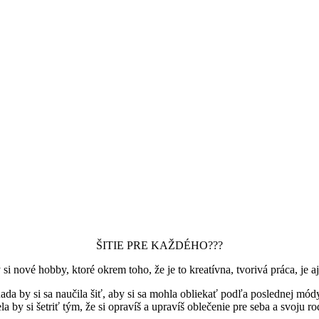
ŠITIE PRE KAŽDÉHO???
si nové hobby, ktoré okrem toho, že je to kreatívna, tvorivá práca, je a
ada by si sa naučila šiť, aby si sa mohla obliekať podľa poslednej mód
a by si šetriť tým, že si opravíš a upravíš oblečenie pre seba a svoju r