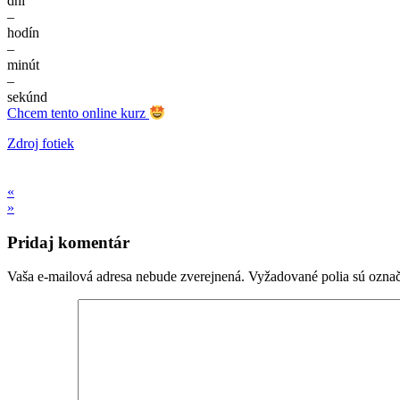
dní
–
hodín
–
minút
–
sekúnd
Chcem tento online kurz
Zdroj fotiek
«
»
Pridaj komentár
Vaša e-mailová adresa nebude zverejnená.
Vyžadované polia sú ozna