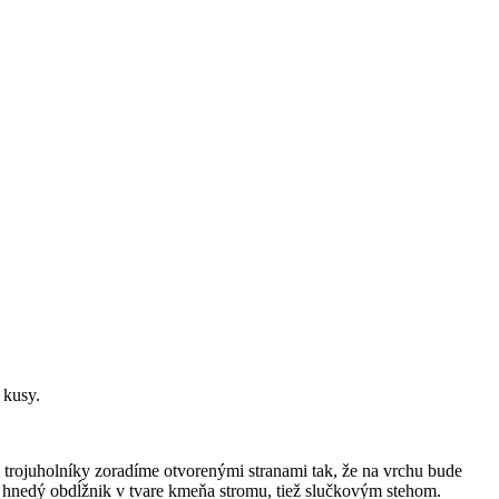
 kusy.
 trojuholníky zoradíme otvorenými stranami tak, že na vrchu bude
e hnedý obdĺžnik v tvare kmeňa stromu, tiež slučkovým stehom.