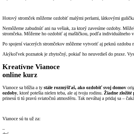
Hotový stromček môžeme ozdobiť malými perlami, látkovými guličkam
Nemôžeme zabudnúť ani na vešiak, za ktorý zavesíme ozdoby. Môžeš sa
stromčeka. Môžeme ho ozdobiť aj mašličkou, podľa individuálneho 
Po spojení viacerých stromčekov môžeme vytvoriť aj peknú ozdobu n
Akýkoľvek poznatok je zbytočný, pokiaľ ho neuvedieš do praxe. Vyskú
Kreatívne Vianoce
online kurz
Vianoce sa blížia a ty
stále rozmýšľaš, ako ozdobiť svoj domov
ori
ozdoby
, ktoré potešia nielen teba, ale aj tvoju rodinu.
Žiadne zložité
prinesú ti tú pravú sviatočnú atmosféru. Tak neváhaj a pridaj sa – č
Vianoce sú tu už za:
–