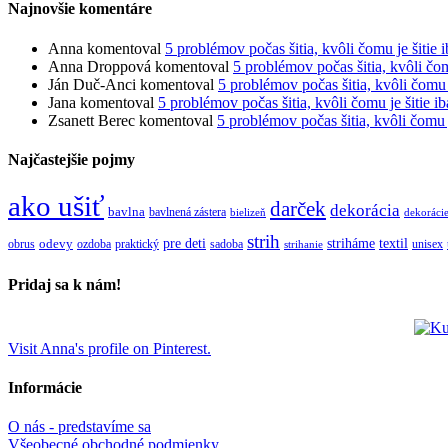
Najnovšie komentáre
Anna
komentoval
5 problémov počas šitia, kvôli čomu je šitie i
Anna Droppová
komentoval
5 problémov počas šitia, kvôli čomu
Ján Duč-Anci
komentoval
5 problémov počas šitia, kvôli čomu j
Jana
komentoval
5 problémov počas šitia, kvôli čomu je šitie ib
Zsanett Berec
komentoval
5 problémov počas šitia, kvôli čomu j
Najčastejšie pojmy
ako ušiť
darček
dekorácia
bavlna
bavlnená zástera
bielizeň
dekoráci
strih
pre deti
textil
striháme
obrus
odevy
ozdoba
praktický
sadoba
unisex
strihanie
Pridaj sa k nám!
Visit Anna's profile on Pinterest.
Informácie
O nás - predstavíme sa
Všeobecné obchodné podmienky