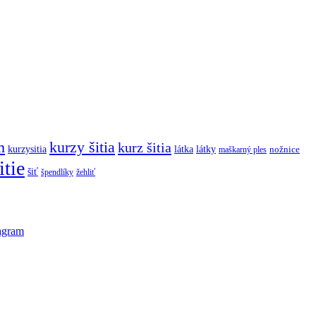
m
kurzy šitia
kurz šitia
kurzysitia
látka
látky
maškarný ples
nožnice
itie
šiť
špendlíky
žehliť