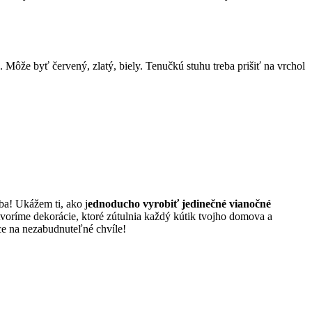
Môže byť červený, zlatý, biely. Tenučkú stuhu treba prišiť na vrchol
ba! Ukážem ti, ako j
ednoducho vyrobiť jedinečné vianočné
tvoríme dekorácie, ktoré zútulnia každý kútik tvojho domova a
oce na nezabudnuteľné chvíle!