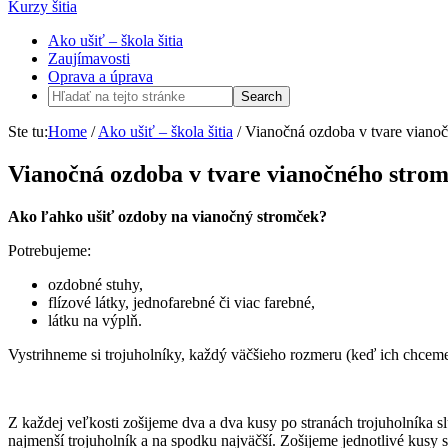
Kurzy šitia
Ako ušiť – škola šitia
Zaujímavosti
Oprava a úprava
Ste tu:
Home
/
Ako ušiť – škola šitia
/
Vianočná ozdoba v tvare viano
Vianočná ozdoba v tvare vianočného stro
Ako ľahko ušiť ozdoby na vianočný stromček?
Potrebujeme:
ozdobné stuhy,
flízové látky, jednofarebné či viac farebné,
látku na výplň.
Vystrihneme si trojuholníky, každý väčšieho rozmeru (keď ich chceme k
Z každej veľkosti zošijeme dva a dva kusy po stranách trojuholníka
najmenší trojuholník a na spodku najväčší. Zošijeme jednotlivé kusy