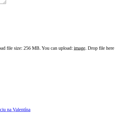
d file size: 256 MB.
You can upload:
image
.
Drop file here
ciu na Valentína