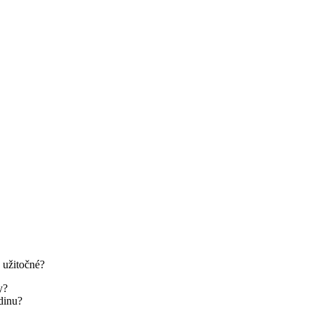
j užitočné?
y?
odinu?