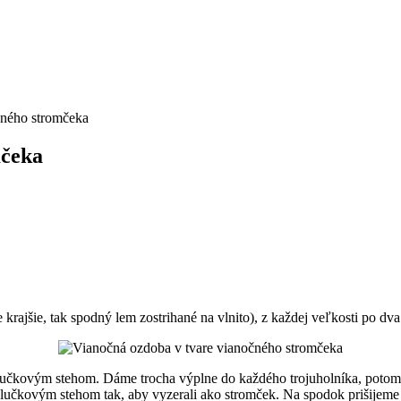
čného stromčeka
mčeka
rajšie, tak spodný lem zostrihané na vlnito), z každej veľkosti po dva
 slučkovým stehom. Dáme trocha výplne do každého trojuholníka, potom
 slučkovým stehom tak, aby vyzerali ako stromček. Na spodok prišijem