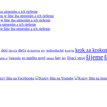
ba utrpením a ich riešenie
 je šitie iba utrpením a ich riešenie
e šitie iba utrpením a ich riešenie
a utrpením a ich riešenie
e šitie iba utrpením a ich riešenie
krok za kroko
deti
dieťa
jednoduché
dievča
do kuchyne
kostým
e
ihly
š
šijeme
šijací stroj
zo starého nové
šaty
Valentín
šev
ušite si
zástera