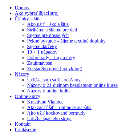
Domov
Ako vybrať šijací stroj
Články – šitie
Ako ušiť – škola šitia
Striháme a šijeme pre deti
Šijeme pre dospelých
Pekné bývanie – šijeme textilné doplnky
Šijeme darčeky
10 + 1 nápadov
Dobré rady – tipy a triky
Zaujímavosti
Zo starého nové (upcykling)
Názory
Učil/-la som sa šiť od Anny
Názory o 21-dielnom bezplatnom online kurze
Názory o online knihe
Online kurzy
Kreatívne Vianoce
Ako začať šiť – online škola šitia
Ako ušiť kockované bermudy
Údržba šijacieho stroja
Kontakt
Prihlásenie