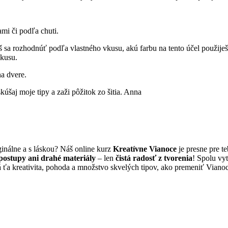
i či podľa chuti.
 rozhodnúť podľa vlastného vkusu, akú farbu na tento účel použiješ. 
vkusu.
a dvere.
šaj moje tipy a zaži pôžitok zo šitia. Anna
ginálne a s láskou? Náš online kurz
Kreatívne Vianoce
je presne pre te
 postupy ani drahé materiály
– len
čistá radosť z tvorenia
! Spolu vy
aká ťa kreativita, pohoda a množstvo skvelých tipov, ako premeniť Vian