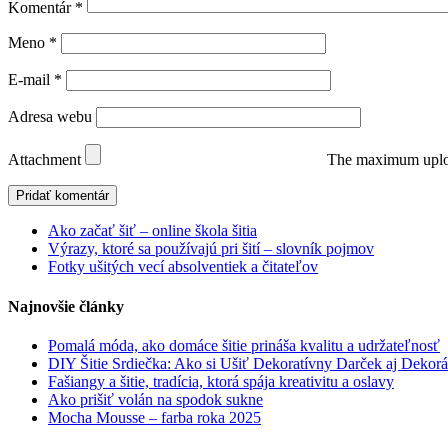
Komentár
*
Meno
*
E-mail
*
Adresa webu
Attachment
The maximum uploa
Ako začať šiť – online škola šitia
Výrazy, ktoré sa používajú pri šití – slovník pojmov
Fotky ušitých vecí absolventiek a čitateľov
Najnovšie články
Pomalá móda, ako domáce šitie prináša kvalitu a udržateľnosť
DIY Šitie Srdiečka: Ako si Ušiť Dekoratívny Darček aj Dekorá
Fašiangy a šitie, tradícia, ktorá spája kreativitu a oslavy
Ako prišiť volán na spodok sukne
Mocha Mousse – farba roka 2025