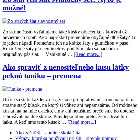
možné!
Zo skrine často vyťahujeme také kúsky oblečenia, s ktorými už
nevieme čo robiť. Ako napríklad premeníme obyčajné dlhé šaty? Tu
je jeden nápad! Premeňme ich na krátke šaty s gumičkou v páse!
Rozrežeme šaty pár centimetrov pod tým, ako sa nachádza
originálny pás šiat. Vzniknuté …
[Read more...]
Ako spraviť z nenositeľného kusu látky
peknú tuniku – premena
Určite sa stalo každej z nás, že sme pri upratovaní skrine natrafili na
strašne starý kúsok, na ktorý si vôbec ani nepamätáme. Od módneho
kúska má na míle ďaleko, a my ani netušíme, prečo sme ho doteraz
schovávali na dne skrine. Pravdepodobne preto, že má kvalitnú
látku. A keď sme tento kúsok …
[Read more...]
Ako začať šiť – online škola šitia
Výrazy, ktoré sa používajú pri šití – slovník pojmov