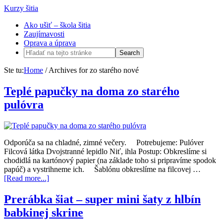
Kurzy šitia
Ako ušiť – škola šitia
Zaujímavosti
Oprava a úprava
Ste tu:
Home
/
Archives for zo starého nové
Teplé papučky na doma zo starého
pulóvra
Odporúča sa na chladné, zimné večery. Potrebujeme: Pulóver
Filcová látka Dvojstranné lepidlo Niť, ihla Postup: Obkreslíme si
chodidlá na kartónový papier (na základe toho si pripravíme spodok
papúč) a vystrihneme ich. Šablónu obkreslíme na filcovej …
[Read more...]
Prerábka šiat – super mini šaty z hlbín
babkinej skrine