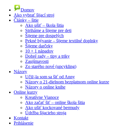
Domov
Ako vybrať šijací stroj
Články – šitie
Ako ušiť – škola šitia
Striháme a šijeme pre deti
Šijeme pre dospelých
Pekné bývanie – šijeme textilné doplnky
Šijeme darčeky
10 + 1 nápadov
Dobré rady – tipy a triky
Zaujímavosti
Zo starého nové (upcykling)
Názory
Učil/-la som sa šiť od Anny
Názory o 21-dielnom bezplatnom online kurze
Názory o online knihe
Online kurzy
Kreatívne Vianoce
Ako začať šiť – online škola šitia
Ako ušiť kockované bermudy
Údržba šijacieho stroja
Kontakt
Prihlásenie