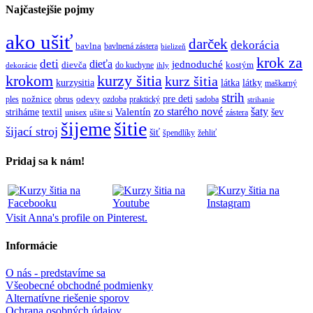
Najčastejšie pojmy
ako ušiť
darček
dekorácia
bavlna
bavlnená zástera
bielizeň
krok za
deti
dieťa
jednoduché
dievča
do kuchyne
kostým
dekorácie
ihly
krokom
kurzy šitia
kurz šitia
kurzysitia
látka
látky
maškarný
strih
pre deti
ples
nožnice
obrus
odevy
ozdoba
praktický
sadoba
strihanie
zo starého nové
šaty
textil
Valentín
striháme
šev
unisex
ušite si
zástera
šitie
šijeme
šijací stroj
šiť
špendlíky
žehliť
Pridaj sa k nám!
Visit Anna's profile on Pinterest.
Informácie
O nás - predstavíme sa
Všeobecné obchodné podmienky
Alternatívne riešenie sporov
Ochrana osobných údajov