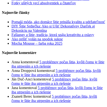
Fotky ušitých vecí absolventiek a čitateľov
Najnovšie články
Pomalá móda, ako domáce šitie prináša kvalitu a udržateľnosť
DIY Šitie Srdiečka: Ako si Ušiť Dekoratívny Darček aj
Dekoráciu na Valentína
Fašiangy a šitie, tradícia, ktorá spája kreativitu a oslavy
Ako prišiť volán na spodok sukne
Mocha Mousse – farba roka 2025
Najnovšie komentáre
Anna
komentoval
5 problémov počas šitia, kvôli čomu je šitie
iba utrpením a ich riešenie
Anna Droppová
komentoval
5 problémov počas šitia, kvôli
čomu je šitie iba utrpením a ich riešenie
Ján Duč-Anci
komentoval
5 problémov počas šitia, kvôli
čomu je šitie iba utrpením a ich riešenie
Jana
komentoval
5 problémov počas šitia, kvôli čomu je šitie
iba utrpením a ich riešenie
Zsanett Berec
komentoval
5 problémov počas šitia, kvôli
čomu je šitie iba utrpením a ich riešenie