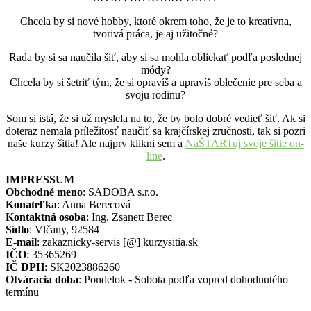
Chcela by si nové hobby, ktoré okrem toho, že je to kreatívna,
tvorivá práca, je aj užitočné?
Rada by si sa naučila šiť, aby si sa mohla obliekať podľa poslednej
módy?
Chcela by si šetriť tým, že si opravíš a upravíš oblečenie pre seba a
svoju rodinu?
Som si istá, že si už myslela na to, že by bolo dobré vedieť šiť. Ak si
doteraz nemala príležitosť naučiť sa krajčírskej zručnosti, tak si pozri
naše kurzy šitia! Ale najprv klikni sem a
NaŠTARTuj svoje šitie on-
line
.
IMPRESSUM
Obchodné meno
: SADOBA s.r.o.
Konateľka
: Anna Berecová
Kontaktná osoba
: Ing. Zsanett Berec
Sídlo
: Vlčany, 92584
E-mail
: zakaznicky-servis [@] kurzysitia.sk
IČO
: 35365269
IČ DPH
: SK2023886260
Otváracia doba
: Pondelok - Sobota podľa vopred dohodnutého
termínu