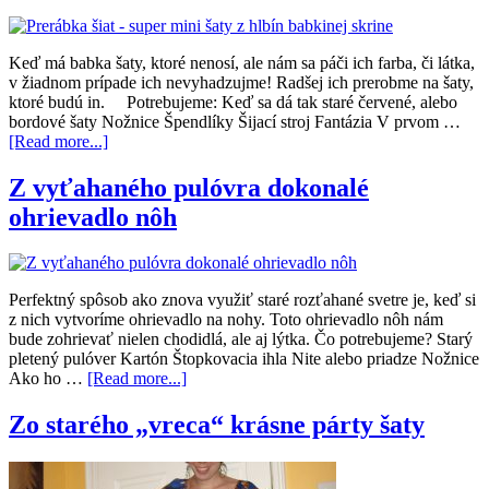
Keď má babka šaty, ktoré nenosí, ale nám sa páči ich farba, či látka,
v žiadnom prípade ich nevyhadzujme! Radšej ich prerobme na šaty,
ktoré budú in. Potrebujeme: Keď sa dá tak staré červené, alebo
bordové šaty Nožnice Špendlíky Šijací stroj Fantázia V prvom …
[Read more...]
Z vyťahaného pulóvra dokonalé
ohrievadlo nôh
Perfektný spôsob ako znova využiť staré rozťahané svetre je, keď si
z nich vytvoríme ohrievadlo na nohy. Toto ohrievadlo nôh nám
bude zohrievať nielen chodidlá, ale aj lýtka. Čo potrebujeme? Starý
pletený pulóver Kartón Štopkovacia ihla Nite alebo priadze Nožnice
Ako ho …
[Read more...]
Zo starého „vreca“ krásne párty šaty