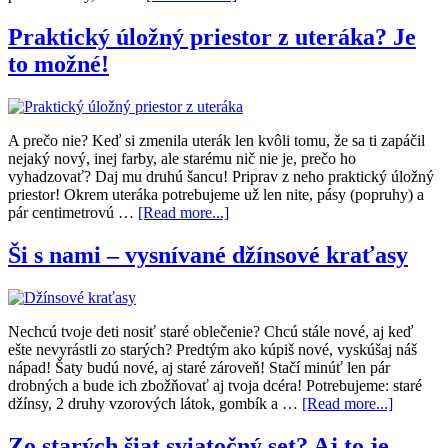
Praktický úložný priestor z uteráka? Je
to možné!
A prečo nie? Keď si zmenila uterák len kvôli tomu, že sa ti zapáčil
nejaký nový, inej farby, ale starému nič nie je, prečo ho
vyhadzovať? Daj mu druhú šancu! Priprav z neho praktický úložný
priestor! Okrem uteráka potrebujeme už len nite, pásy (popruhy) a
pár centimetrovú …
[Read more...]
Ši s nami – vysnívané džínsové kraťasy
Nechcú tvoje deti nosiť staré oblečenie? Chcú stále nové, aj keď
ešte nevyrástli zo starých? Predtým ako kúpiš nové, vyskúšaj náš
nápad! Šaty budú nové, aj staré zároveň! Stačí minúť len pár
drobných a bude ich zbožňovať aj tvoja dcéra! Potrebujeme: staré
džínsy, 2 druhy vzorových látok, gombík a …
[Read more...]
Zo starých šiat sviatočný set? Aj to je