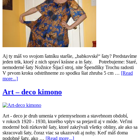
Aj ty máš vo svojom šatníku staršie, „babkovské“ šaty? Predstavíme
jeden trik, ktorý z nich spraví krásne a in šaty. Potrebujeme: Staré,
nemoderné šaty Nožnice Šijací stroj, nite Špendlíky Trochu radosti
V prvom kroku odstrihneme zo spodku šiat zhruba 5 cm …
[Read
more...]
Art – deco kimono
Art - deco je druh umenia v priemyselnom a stavebnom období,
v rokoch 1920 - 1930, ktorého vplyv sa prejavil aj v móde. Veľmi
moderné boli rúrkovité šaty, ktoré zakrývali všetky obliny, ale ako sa
skracovali šaty, čoraz viac sa ukazovali aj nohy. Keď máš doma
podobné šaty, ako …
[Read more...]