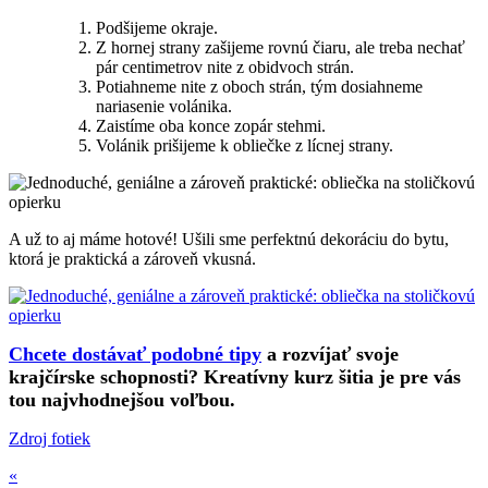
Podšijeme okraje.
Z hornej strany zašijeme rovnú čiaru, ale treba nechať
pár centimetrov nite z obidvoch strán.
Potiahneme nite z oboch strán, tým dosiahneme
nariasenie volánika.
Zaistíme oba konce zopár stehmi.
Volánik prišijeme k obliečke z lícnej strany.
A už to aj máme hotové! Ušili sme perfektnú dekoráciu do bytu,
ktorá je praktická a zároveň vkusná.
Chcete dostávať podobné tipy
a rozvíjať svoje
krajčírske schopnosti? Kreatívny kurz šitia je pre vás
tou najvhodnejšou voľbou.
Zdroj fotiek
«