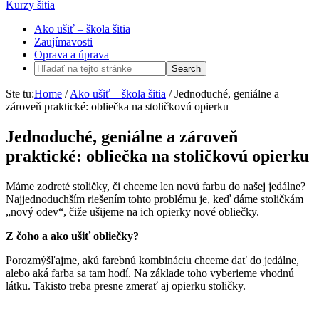
Kurzy šitia
Ako ušiť – škola šitia
Zaujímavosti
Oprava a úprava
Ste tu:
Home
/
Ako ušiť – škola šitia
/
Jednoduché, geniálne a
zároveň praktické: obliečka na stoličkovú opierku
Jednoduché, geniálne a zároveň
praktické: obliečka na stoličkovú opierku
Máme zodreté stoličky, či chceme len novú farbu do našej jedálne?
Najjednoduchším riešením tohto problému je, keď dáme stoličkám
„nový odev“, čiže ušijeme na ich opierky nové obliečky.
Z čoho a ako ušiť obliečky?
Porozmýšľajme, akú farebnú kombináciu chceme dať do jedálne,
alebo aká farba sa tam hodí. Na základe toho vyberieme vhodnú
látku. Takisto treba presne zmerať aj opierku stoličky.