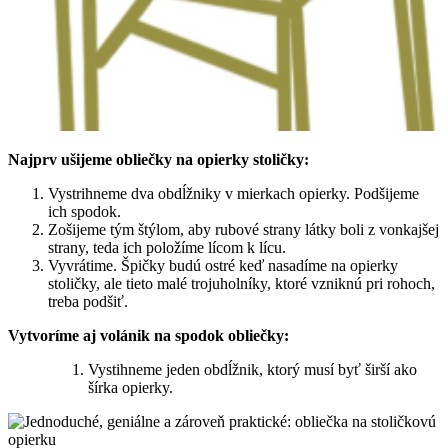
Najprv ušijeme obliečky na opierky stoličky:
Vystrihneme dva obdĺžniky v mierkach opierky. Podšijeme
ich spodok.
Zošijeme tým štýlom, aby rubové strany látky boli z vonkajšej
strany, teda ich položíme lícom k lícu.
Vyvrátime. Špičky budú ostré keď nasadíme na opierky
stoličky, ale tieto malé trojuholníky, ktoré vzniknú pri rohoch,
treba podšiť.
Vytvoríme aj volánik na spodok obliečky:
Vystihneme jeden obdĺžnik, ktorý musí byť širší ako
šírka opierky.