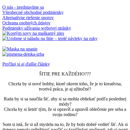
O nás - predstavíme sa
Všeobecné obchodné podmienky
Alternatívne riešenie sporov
Ochrana osobných údajov
Podmienky užívania webovej stránky
Prečítaj si aj ďalšie články
ŠITIE PRE KAŽDÉHO???
Chcela by si nové hobby, ktoré okrem toho, že je to kreatívna,
tvorivá práca, je aj užitočné?
Rada by si sa naučila šiť, aby si sa mohla obliekať podľa poslednej
módy?
Chcela by si šetriť tým, že si opravíš a upravíš oblečenie pre seba a
svoju rodinu?
Som si istá, že si už myslela na to, že by bolo dobré vedieť šiť. Ak si
doteraz nemala príležitosť naučiť sa krajčírskej zručnosti, tak si pozri