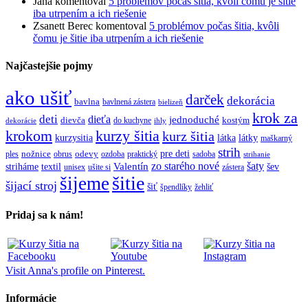
Jana
komentoval
5 problémov počas šitia, kvôli čomu je šitie
iba utrpením a ich riešenie
Zsanett Berec
komentoval
5 problémov počas šitia, kvôli
čomu je šitie iba utrpením a ich riešenie
Najčastejšie pojmy
ako ušiť
darček
dekorácia
bavlna
bavlnená zástera
bielizeň
krok za
deti
dieťa
jednoduché
dievča
do kuchyne
kostým
dekorácie
ihly
krokom
kurzy šitia
kurz šitia
kurzysitia
látka
látky
maškarný
strih
pre deti
ples
nožnice
obrus
odevy
ozdoba
praktický
sadoba
strihanie
zo starého nové
šaty
textil
Valentín
striháme
šev
unisex
ušite si
zástera
šitie
šijeme
šijací stroj
šiť
špendlíky
žehliť
Pridaj sa k nám!
Visit Anna's profile on Pinterest.
Informácie