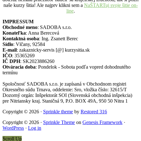
naše kurzy šitia! Ale najprv klikni sem a
NaŠTARTuj svoje šitie on-
line
.
IMPRESSUM
Obchodné meno
: SADOBA s.r.o.
Konateľka
: Anna Berecová
Kontaktná osoba
: Ing. Zsanett Berec
Sídlo
: Vlčany, 92584
E-mail
: zakaznicky-servis [@] kurzysitia.sk
IČO
: 35365269
IČ DPH
: SK2023886260
Otváracia doba
: Pondelok - Sobota podľa vopred dohodnutého
termínu
Spoločnosť SADOBA s.r.o. je zapísaná v Obchodnom registri
Okresného súdu Trnava, oddelenie: Sro, vložka číslo: 32615/T
Dozorný orgán: Inšpektorát SOI (Slovenská obchodná inšpekcia)
pre Nitriansky kraj. Staničná 9, P.O. BOX 49A, 950 50 Nitra 1
Copyright © 2026 ·
Sprinkle theme
by
Restored 316
Copyright © 2026 ·
Sprinkle Theme
on
Genesis Framework
·
WordPress
·
Log in
Scroll Up