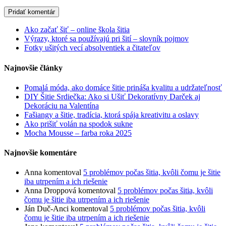
Ako začať šiť – online škola šitia
Výrazy, ktoré sa používajú pri šití – slovník pojmov
Fotky ušitých vecí absolventiek a čitateľov
Najnovšie články
Pomalá móda, ako domáce šitie prináša kvalitu a udržateľnosť
DIY Šitie Srdiečka: Ako si Ušiť Dekoratívny Darček aj
Dekoráciu na Valentína
Fašiangy a šitie, tradícia, ktorá spája kreativitu a oslavy
Ako prišiť volán na spodok sukne
Mocha Mousse – farba roka 2025
Najnovšie komentáre
Anna
komentoval
5 problémov počas šitia, kvôli čomu je šitie
iba utrpením a ich riešenie
Anna Droppová
komentoval
5 problémov počas šitia, kvôli
čomu je šitie iba utrpením a ich riešenie
Ján Duč-Anci
komentoval
5 problémov počas šitia, kvôli
čomu je šitie iba utrpením a ich riešenie