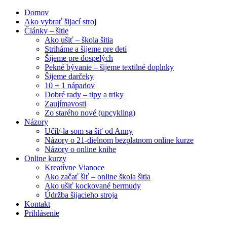
Domov
Ako vybrať šijací stroj
Články – šitie
Ako ušiť – škola šitia
Striháme a šijeme pre deti
Šijeme pre dospelých
Pekné bývanie – šijeme textilné doplnky
Šijeme darčeky
10 + 1 nápadov
Dobré rady – tipy a triky
Zaujímavosti
Zo starého nové (upcykling)
Názory
Učil/-la som sa šiť od Anny
Názory o 21-dielnom bezplatnom online kurze
Názory o online knihe
Online kurzy
Kreatívne Vianoce
Ako začať šiť – online škola šitia
Ako ušiť kockované bermudy
Údržba šijacieho stroja
Kontakt
Prihlásenie