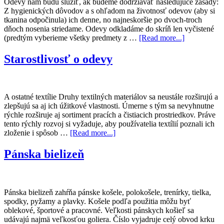
Odevy nám budú slúžiť, ak budeme dodržiavať nasledujúce zásady:
Z hygienických dôvodov a s ohľadom na životnosť odevov (aby si
tkanina odpočinula) ich denne, no najneskoršie po dvoch-troch
dňoch nosenia striedame. Odevy odkladáme do skríň len vyčistené
(predtým vyberieme všetky predmety z …
[Read more...]
Starostlivosť o odevy
A ostatné textílie Druhy textilných materiálov sa neustále rozširujú a
zlepšujú sa aj ich úžitkové vlastnosti. Úmerne s tým sa nevyhnutne
rýchle rozširuje aj sortiment pracích a čistiacich prostriedkov. Práve
tento rýchly rozvoj si vyžaduje, aby používatelia textílií poznali ich
zloženie i spôsob …
[Read more...]
Pánska bielizeň
Pánska bielizeň zahŕňa pánske košele, polokošele, trenírky, tielka,
spodky, pyžamy a plavky. Košele podľa použitia môžu byť
oblekové, športové a pracovné. Veľkosti pánskych košieľ sa
udávajú najmä veľkosťou goliera. Číslo vyjadruje celý obvod krku