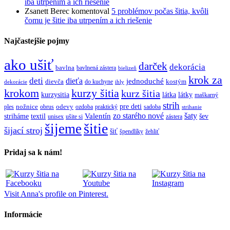
iba utrpením a ich riešenie
Zsanett Berec
komentoval
5 problémov počas šitia, kvôli
čomu je šitie iba utrpením a ich riešenie
Najčastejšie pojmy
ako ušiť
darček
dekorácia
bavlna
bavlnená zástera
bielizeň
krok za
deti
dieťa
jednoduché
dievča
do kuchyne
kostým
dekorácie
ihly
krokom
kurzy šitia
kurz šitia
kurzysitia
látka
látky
maškarný
strih
pre deti
ples
nožnice
obrus
odevy
ozdoba
praktický
sadoba
strihanie
zo starého nové
šaty
textil
Valentín
striháme
šev
unisex
ušite si
zástera
šitie
šijeme
šijací stroj
šiť
špendlíky
žehliť
Pridaj sa k nám!
Visit Anna's profile on Pinterest.
Informácie