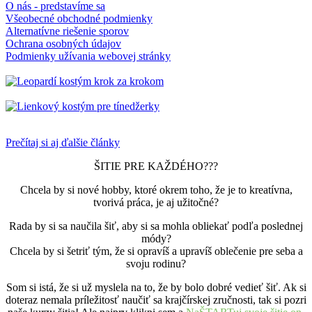
O nás - predstavíme sa
Všeobecné obchodné podmienky
Alternatívne riešenie sporov
Ochrana osobných údajov
Podmienky užívania webovej stránky
Prečítaj si aj ďalšie články
ŠITIE PRE KAŽDÉHO???
Chcela by si nové hobby, ktoré okrem toho, že je to kreatívna,
tvorivá práca, je aj užitočné?
Rada by si sa naučila šiť, aby si sa mohla obliekať podľa poslednej
módy?
Chcela by si šetriť tým, že si opravíš a upravíš oblečenie pre seba a
svoju rodinu?
Som si istá, že si už myslela na to, že by bolo dobré vedieť šiť. Ak si
doteraz nemala príležitosť naučiť sa krajčírskej zručnosti, tak si pozri