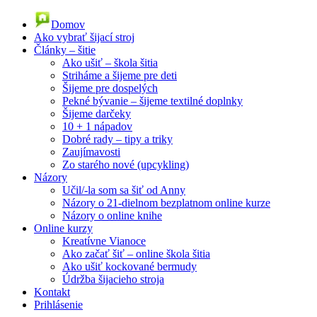
Domov
Ako vybrať šijací stroj
Články – šitie
Ako ušiť – škola šitia
Striháme a šijeme pre deti
Šijeme pre dospelých
Pekné bývanie – šijeme textilné doplnky
Šijeme darčeky
10 + 1 nápadov
Dobré rady – tipy a triky
Zaujímavosti
Zo starého nové (upcykling)
Názory
Učil/-la som sa šiť od Anny
Názory o 21-dielnom bezplatnom online kurze
Názory o online knihe
Online kurzy
Kreatívne Vianoce
Ako začať šiť – online škola šitia
Ako ušiť kockované bermudy
Údržba šijacieho stroja
Kontakt
Prihlásenie