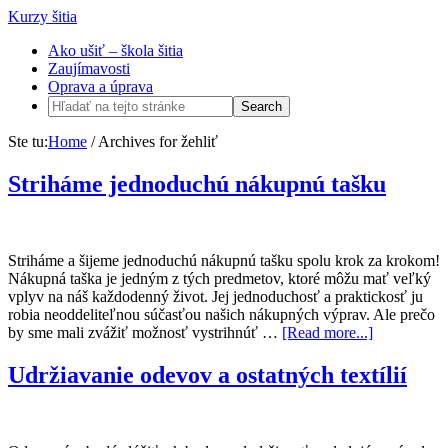
Kurzy šitia
Ako ušiť – škola šitia
Zaujímavosti
Oprava a úprava
Ste tu:
Home
/
Archives for žehliť
Striháme jednoduchú nákupnú tašku
Striháme a šijeme jednoduchú nákupnú tašku spolu krok za krokom!
Nákupná taška je jedným z tých predmetov, ktoré môžu mať veľký
vplyv na náš každodenný život. Jej jednoduchosť a praktickosť ju
robia neoddeliteľnou súčasťou našich nákupných výprav. Ale prečo
by sme mali zvážiť možnosť vystrihnúť …
[Read more...]
Udržiavanie odevov a ostatných textílií