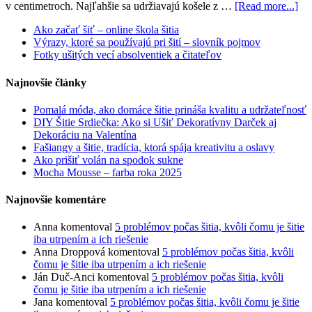
v centimetroch. Najľahšie sa udržiavajú košele z …
[Read more...]
Ako začať šiť – online škola šitia
Výrazy, ktoré sa používajú pri šití – slovník pojmov
Fotky ušitých vecí absolventiek a čitateľov
Najnovšie články
Pomalá móda, ako domáce šitie prináša kvalitu a udržateľnosť
DIY Šitie Srdiečka: Ako si Ušiť Dekoratívny Darček aj
Dekoráciu na Valentína
Fašiangy a šitie, tradícia, ktorá spája kreativitu a oslavy
Ako prišiť volán na spodok sukne
Mocha Mousse – farba roka 2025
Najnovšie komentáre
Anna
komentoval
5 problémov počas šitia, kvôli čomu je šitie
iba utrpením a ich riešenie
Anna Droppová
komentoval
5 problémov počas šitia, kvôli
čomu je šitie iba utrpením a ich riešenie
Ján Duč-Anci
komentoval
5 problémov počas šitia, kvôli
čomu je šitie iba utrpením a ich riešenie
Jana
komentoval
5 problémov počas šitia, kvôli čomu je šitie