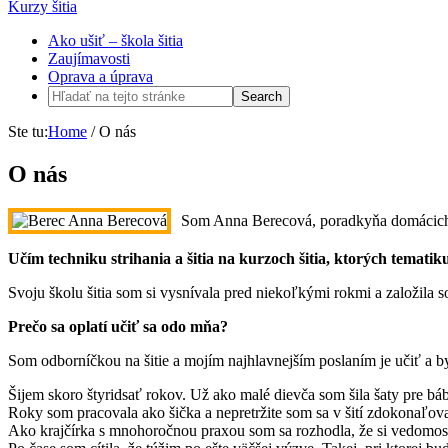
Kurzy šitia
Ako ušiť – škola šitia
Zaujímavosti
Oprava a úprava
Ste tu:
Home
/
O nás
O nás
Som Anna Berecová, poradkyňa domácich 
Učím techniku strihania a šitia na kurzoch šitia, ktorých temat
Svoju školu šitia som si vysnívala pred niekoľkými rokmi a založila 
Prečo sa oplatí učiť sa odo mňa?
Som odborníčkou na šitie a mojím najhlavnejším poslaním je učiť a 
Šijem skoro štyridsať rokov. Už ako malé dievča som šila šaty pre báb
Roky som pracovala ako šička a nepretržite som sa v šití zdokonaľova
Ako krajčírka s mnohoročnou praxou som sa rozhodla, že si vedomosti