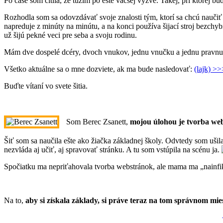
Po čase som cítila, že túžim po ešte väčšej výzve. Takej, pri ktorej 
Rozhodla som sa odovzdávať svoje znalosti tým, ktorí sa chcú naučiť š
napreduje z minúty na minútu, a na konci používa šijací stroj bezch
už šijú pekné veci pre seba a svoju rodinu.
Mám dve dospelé dcéry, dvoch vnukov, jednu vnučku a jednu pravnučk
Všetko aktuálne sa o mne dozviete, ak ma bude nasledovať:
(lajk) >>
Buďte vítaní vo svete šitia.
Som Berec Zsanett,
mojou úlohou je tvorba web
Šiť som sa naučila ešte ako žiačka základnej školy. Odvtedy som ušil
nezvláda aj učiť, aj spravovať stránku. A tu som vstúpila na scénu ja.
Spočiatku ma nepriťahovala tvorba webstránok, ale mama ma „nainfik
Na to,
aby si získala základy, si práve teraz na tom správnom mie