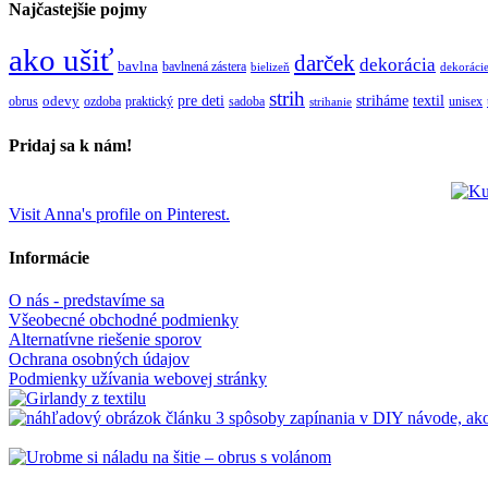
Najčastejšie pojmy
ako ušiť
darček
dekorácia
bavlna
bavlnená zástera
bielizeň
dekoráci
strih
pre deti
textil
striháme
obrus
odevy
ozdoba
praktický
sadoba
unisex
strihanie
Pridaj sa k nám!
Visit Anna's profile on Pinterest.
Informácie
O nás - predstavíme sa
Všeobecné obchodné podmienky
Alternatívne riešenie sporov
Ochrana osobných údajov
Podmienky užívania webovej stránky