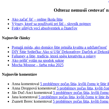
Odteraz nemusíš cestovať ni
Ako začať šiť – online škola šitia
Výrazy, ktoré sa používajú pri šití – slovník pojmov
Fotky ušitých vecí absolventiek a čitateľov
Najnovšie články
Pomalá móda, ako domáce šitie prináša kvalitu a udržateľnosť
DIY Šitie Srdiečka: Ako si Ušiť Dekoratívny Darček aj Dekorá
Fašiangy a šitie, tradícia, ktorá spája kreativitu a oslavy
Ako prišiť volán na spodok sukne
Mocha Mousse – farba roka 2025
Najnovšie komentáre
Anna
komentoval
5 problémov počas šitia, kvôli čomu je šitie i
Anna Droppová
komentoval
5 problémov počas šitia, kvôli čomu
Ján Duč-Anci
komentoval
5 problémov počas šitia, kvôli čomu j
Jana
komentoval
5 problémov počas šitia, kvôli čomu je šitie ib
Zsanett Berec
komentoval
5 problémov počas šitia, kvôli čomu j