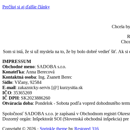
Prečítaj si aj ďalšie články
Chcela by 
R
Chcel
Som si istá, že si už myslela na to, že by bolo dobré vedieť šiť. Ak si 
IMPRESSUM
Obchodné meno
: SADOBA s.r.o.
Konateľka
: Anna Berecová
Kontaktná osoba
: Ing. Zsanett Berec
Sídlo
: Vlčany, 92584
E-mail
: zakaznicky-servis [@] kurzysitia.sk
IČO
: 35365269
IČ DPH
: SK2023886260
Otváracia doba
: Pondelok - Sobota podľa vopred dohodnutého term
Spoločnosť SADOBA s.r.o. je zapísaná v Obchodnom registri Okresné
Dozorný orgán: Inšpektorát SOI (Slovenská obchodná inšpekcia) pre 
Copyright © 2026 ·
Sprinkle theme
by
Restored 316