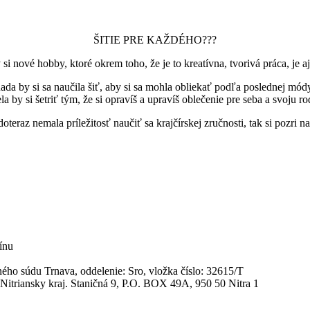
ŠITIE PRE KAŽDÉHO???
si nové hobby, ktoré okrem toho, že je to kreatívna, tvorivá práca, je a
ada by si sa naučila šiť, aby si sa mohla obliekať podľa poslednej mód
a by si šetriť tým, že si opravíš a upravíš oblečenie pre seba a svoju r
doteraz nemala príležitosť naučiť sa krajčírskej zručnosti, tak si pozri n
ínu
ho súdu Trnava, oddelenie: Sro, vložka číslo: 32615/T
Nitriansky kraj. Staničná 9, P.O. BOX 49A, 950 50 Nitra 1