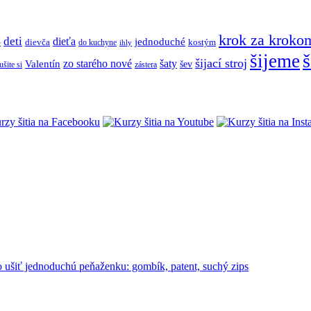
krok za kroko
deti
dieťa
jednoduché
dievča
do kuchyne
kostým
e
ihly
š
šijeme
šijací stroj
zo starého nové
šaty
Valentín
šev
ušite si
zástera