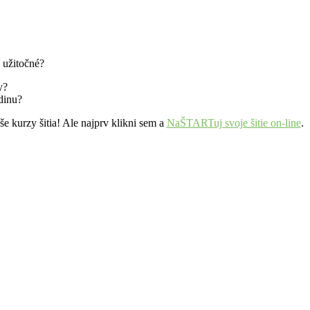
j užitočné?
y?
odinu?
aše kurzy šitia! Ale najprv klikni sem a
NaŠTARTuj svoje šitie on-line
.