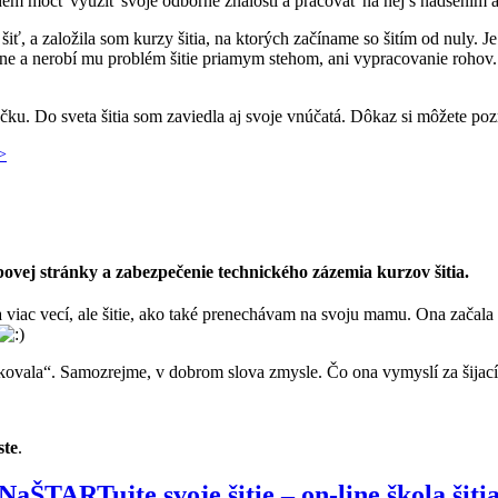
budem môcť využiť svoje odborné znalosti a pracovať na nej s nadšením 
iť, a založila som kurzy šitia, na ktorých začíname so šitím od nuly. Je
ybne a nerobí mu problém šitie priamym stehom, ani vypracovanie rohov
u. Do sveta šitia som zaviedla aj svoje vnúčatá. Dôkaz si môžete poz
>
ovej stránky a zabezpečenie technického zázemia kurzov šitia.
a viac vecí, ale šitie, ako také prenechávam na svoju mamu. Ona začala
ovala“. Samozrejme, v dobrom slova zmysle. Čo ona vymyslí za šijacím
ste
.
NaŠTARTujte svoje šitie – on-line škola šiti