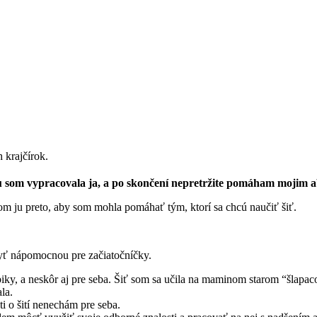
krajčírok.
iku som vypracovala ja, a po skončení nepretržite pomáham mojim 
som ju preto, aby som mohla pomáhať tým, ktorí sa chcú naučiť šiť.
byť nápomocnou pre začiatočníčky.
iky, a neskôr aj pre seba. Šiť som sa učila na maminom starom “šlapacom
la.
 o šití nenechám pre seba.