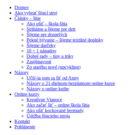
Domov
Ako vybrať šijací stroj
Články – šitie
Ako ušiť – škola šitia
Striháme a šijeme pre deti
Šijeme pre dospelých
Pekné bývanie – šijeme textilné doplnky
Šijeme darčeky
10 + 1 nápadov
Dobré rady – tipy a triky
Zaujímavosti
Zo starého nové (upcykling)
Názory
Učil/-la som sa šiť od Anny
Názory o 21-dielnom bezplatnom online kurze
Názory o online knihe
Online kurzy
Kreatívne Vianoce
Ako začať šiť – online škola šitia
Ako ušiť kockované bermudy
Údržba šijacieho stroja
Kontakt
Prihlásenie