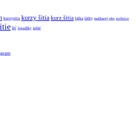
m
kurzy šitia
kurz šitia
kurzysitia
látka
látky
maškarný ples
nožnice
itie
šiť
špendlíky
žehliť