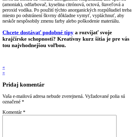
(amoniak), odfarbovač, kyselina citrónová, octová, štaveľová a
peroxid vodíka. Po použití týchto anorganických rozpúštadiel treba
miesto po odstránení škvrny dôkladne vymyť, vypláchnuť, aby
neskôr nespôsobily zmenu farby alebo poškodenie materiálu.
Chcete dostávať podobné tipy
a rozvíjať svoje
krajčírske schopnosti? Kreatívny kurz šitia je pre vás
tou najvhodnejšou voľbou.
«
»
Pridaj komentár
Vaša e-mailová adresa nebude zverejnená.
Vyžadované polia sú
označené
*
Komentár
*