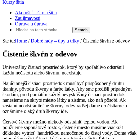
Kurzy šitia
Ako ušiť – škola šitia
Zaujímavosti
Oprava a úprava
Ste tu:
Home
/
Dobré rady – tipy a triky
/
Čistenie škvŕn z odevov
Čistenie škvŕn z odevov
Univerzálny čistiaci prostriedok, ktorý by spoľahlivo odstránil
každú nečistotu alebo škvrnu, neexistuje.
Najúčinnejší čistiaci prostriedok musí byť prispôsobený druhu
tkaniny, pôvodu škvrny a farbe látky. Aby sme predišli prípadným
škodám, pred použitím každý nevyskúšaný čistiaci prostriedok
nanesieme na skryté miesto látky a zistíme, ako naň pôsobí. Ak
zostanú neodstrániteľné škvrny, odev radšej dáme do čistiarne a
oznámime o aký druh škvrny ide.
Čerstvé škvrny možno niekedy odstrániť teplou vodou. Ak
použijeme saponátový roztok, čistené miesto musíme viackrát
dôkladne vytrieť handričkou namočenou do čistej vody. Doma však
odporúčame čistiť len také škvrny, ktoré sa čistia ľahko a