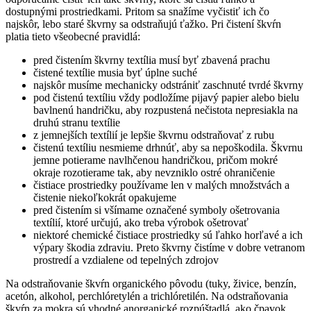
dostupnými prostriedkami. Pritom sa snažíme vyčistiť ich čo
najskôr, lebo staré škvrny sa odstraňujú ťažko. Pri čistení škvŕn
platia tieto všeobecné pravidlá:
pred čistením škvrny textília musí byť zbavená prachu
čistené textílie musia byť úplne suché
najskôr musíme mechanicky odstrániť zaschnuté tvrdé škvrny
pod čistenú textíliu vždy podložíme pijavý papier alebo bielu
bavlnenú handričku, aby rozpustená nečistota nepresiakla na
druhú stranu textílie
z jemnejších textílií je lepšie škvrnu odstraňovať z rubu
čistenú textíliu nesmieme drhnúť, aby sa nepoškodila. Škvrnu
jemne potierame navlhčenou handričkou, pričom mokré
okraje rozotierame tak, aby nevzniklo ostré ohraničenie
čistiace prostriedky používame len v malých množstvách a
čistenie niekoľkokrát opakujeme
pred čistením si všímame označené symboly ošetrovania
textílií, ktoré určujú, ako treba výrobok ošetrovať
niektoré chemické čistiace prostriedky sú ľahko horľavé a ich
výpary škodia zdraviu. Preto škvrny čistíme v dobre vetranom
prostredí a vzdialene od tepelných zdrojov
Na odstraňovanie škvŕn organického pôvodu (tuky, živice, benzín,
acetón, alkohol, perchlóretylén a trichlóretilén. Na odstraňovania
škvŕn za mokra sú vhodné anorganické rozpúštadlá, ako čpavok