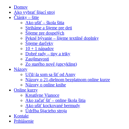
Domov
Ako vybrať šijací stroj
Články – šitie
Ako ušiť – škola šitia
Striháme a šijeme pre deti
Šijeme pre dospelých
Pekné bývanie – šijeme textilné doplnky
Šijeme darčeky
10 + 1 nápadov
Dobré rady – tipy a triky
Zaujímavosti
Zo starého nové (upcykling)
Názory
Učil/-la som sa šiť od Anny
Názory o 21-dielnom bezplatnom online kurze
Názory o online knihe
Online kurzy
Kreatívne Vianoce
Ako začať šiť – online škola šitia
Ako ušiť kockované bermudy
Údržba šijacieho stroja
Kontakt
Prihlásenie