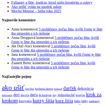
Fašiangy a šitie, tradícia, ktorá spája kreativitu a oslavy
Ako prišiť volán na spodok sukne
Mocha Mousse – farba roka 2025
Najnovšie komentáre
Anna
komentoval
5 problémov počas šitia, kvôli čomu je šitie
iba utrpením a ich riešenie
Anna Droppová
komentoval
5 problémov počas šitia, kvôli
čomu je šitie iba utrpením a ich riešenie
Ján Duč-Anci
komentoval
5 problémov počas šitia, kvôli
čomu je šitie iba utrpením a ich riešenie
Jana
komentoval
5 problémov počas šitia, kvôli čomu je šitie
iba utrpením a ich riešenie
Zsanett Berec
komentoval
5 problémov počas šitia, kvôli
čomu je šitie iba utrpením a ich riešenie
Najčastejšie pojmy
ako ušiť
darček
dekorácia
bavlna
bavlnená zástera
bielizeň
krok za
deti
dieťa
jednoduché
dievča
do kuchyne
kostým
dekorácie
ihly
krokom
kurzy šitia
kurz šitia
kurzysitia
látka
látky
maškarný