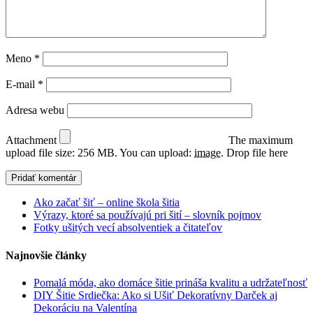
Meno
*
E-mail
*
Adresa webu
Attachment
The maximum
upload file size: 256 MB.
You can upload:
image
.
Drop file here
Ako začať šiť – online škola šitia
Výrazy, ktoré sa používajú pri šití – slovník pojmov
Fotky ušitých vecí absolventiek a čitateľov
Najnovšie články
Pomalá móda, ako domáce šitie prináša kvalitu a udržateľnosť
DIY Šitie Srdiečka: Ako si Ušiť Dekoratívny Darček aj
Dekoráciu na Valentína