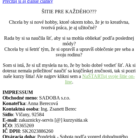
Prečítaj si aj ďalšie články
ŠITIE PRE KAŽDÉHO???
Chcela by si nové hobby, ktoré okrem toho, že je to kreatívna,
tvorivá práca, je aj užitočné?
Rada by si sa naučila šiť, aby si sa mohla obliekať podľa poslednej
módy?
Chcela by si šetriť tým, že si opravíš a upravíš oblečenie pre seba a
svoju rodinu?
Som si istá, že si už myslela na to, že by bolo dobré vedieť šiť. Ak si
doteraz nemala príležitosť naučiť sa krajčírskej zručnosti, tak si pozri
naše kurzy šitia! Ale najprv klikni sem a
NaŠTARTuj svoje šitie on-
line
.
IMPRESSUM
Obchodné meno
: SADOBA s.r.o.
Konateľka
: Anna Berecová
Kontaktná osoba
: Ing. Zsanett Berec
Sídlo
: Vlčany, 92584
E-mail
: zakaznicky-servis [@] kurzysitia.sk
IČO
: 35365269
IČ DPH
: SK2023886260
Otváracia doba
: Pondelok - Sobota podľa vopred dohodnutého