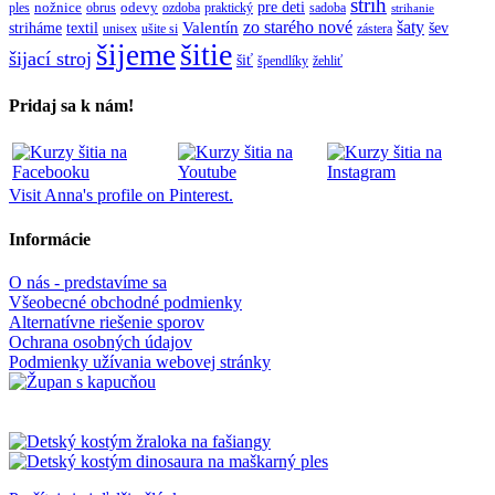
strih
pre deti
ples
nožnice
obrus
odevy
ozdoba
praktický
sadoba
strihanie
zo starého nové
šaty
textil
Valentín
striháme
šev
unisex
ušite si
zástera
šitie
šijeme
šijací stroj
šiť
špendlíky
žehliť
Pridaj sa k nám!
Visit Anna's profile on Pinterest.
Informácie
O nás - predstavíme sa
Všeobecné obchodné podmienky
Alternatívne riešenie sporov
Ochrana osobných údajov
Podmienky užívania webovej stránky