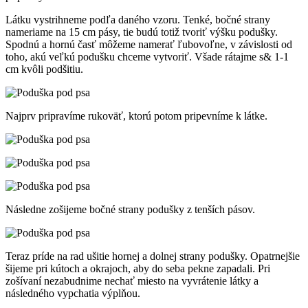
Látku vystrihneme podľa daného vzoru. Tenké, bočné strany
nameriame na 15 cm pásy, tie budú totiž tvoriť výšku podušky.
Spodnú a hornú časť môžeme namerať ľubovoľne, v závislosti od
toho, akú veľkú podušku chceme vytvoriť. Všade rátajme s& 1-1
cm kvôli podšitiu.
Najprv pripravíme rukoväť, ktorú potom pripevníme k látke.
Následne zošijeme bočné strany podušky z tenších pásov.
Teraz príde na rad ušitie hornej a dolnej strany podušky. Opatrnejšie
šijeme pri kútoch a okrajoch, aby do seba pekne zapadali. Pri
zošívaní nezabudnime nechať miesto na vyvrátenie látky a
následného vypchatia výplňou.