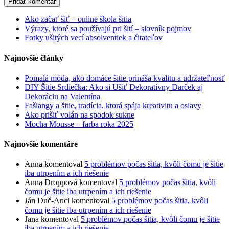
Ako začať šiť – online škola šitia
Výrazy, ktoré sa používajú pri šití – slovník pojmov
Fotky ušitých vecí absolventiek a čitateľov
Najnovšie články
Pomalá móda, ako domáce šitie prináša kvalitu a udržateľnosť
DIY Šitie Srdiečka: Ako si Ušiť Dekoratívny Darček aj
Dekoráciu na Valentína
Fašiangy a šitie, tradícia, ktorá spája kreativitu a oslavy
Ako prišiť volán na spodok sukne
Mocha Mousse – farba roka 2025
Najnovšie komentáre
Anna
komentoval
5 problémov počas šitia, kvôli čomu je šitie
iba utrpením a ich riešenie
Anna Droppová
komentoval
5 problémov počas šitia, kvôli
čomu je šitie iba utrpením a ich riešenie
Ján Duč-Anci
komentoval
5 problémov počas šitia, kvôli
čomu je šitie iba utrpením a ich riešenie
Jana
komentoval
5 problémov počas šitia, kvôli čomu je šitie
iba utrpením a ich riešenie