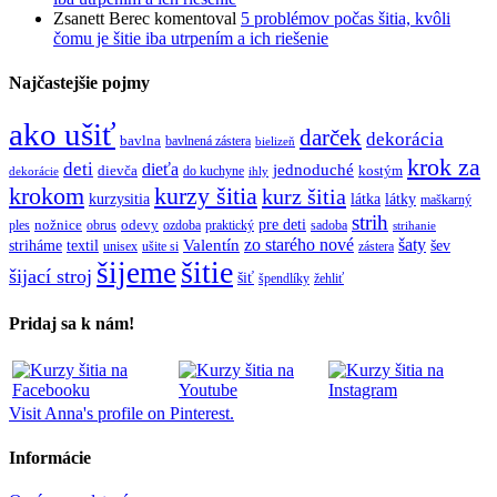
Zsanett Berec
komentoval
5 problémov počas šitia, kvôli
čomu je šitie iba utrpením a ich riešenie
Najčastejšie pojmy
ako ušiť
darček
dekorácia
bavlna
bavlnená zástera
bielizeň
krok za
deti
dieťa
jednoduché
dievča
do kuchyne
kostým
dekorácie
ihly
krokom
kurzy šitia
kurz šitia
kurzysitia
látka
látky
maškarný
strih
pre deti
ples
nožnice
obrus
odevy
ozdoba
praktický
sadoba
strihanie
zo starého nové
šaty
textil
Valentín
striháme
šev
unisex
ušite si
zástera
šitie
šijeme
šijací stroj
šiť
špendlíky
žehliť
Pridaj sa k nám!
Visit Anna's profile on Pinterest.
Informácie