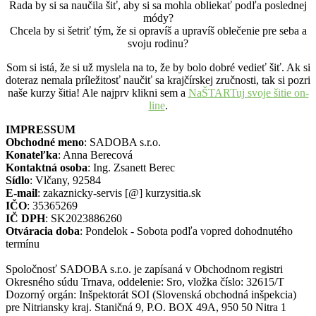
Rada by si sa naučila šiť, aby si sa mohla obliekať podľa poslednej
módy?
Chcela by si šetriť tým, že si opravíš a upravíš oblečenie pre seba a
svoju rodinu?
Som si istá, že si už myslela na to, že by bolo dobré vedieť šiť. Ak si
doteraz nemala príležitosť naučiť sa krajčírskej zručnosti, tak si pozri
naše kurzy šitia! Ale najprv klikni sem a
NaŠTARTuj svoje šitie on-
line
.
IMPRESSUM
Obchodné meno
: SADOBA s.r.o.
Konateľka
: Anna Berecová
Kontaktná osoba
: Ing. Zsanett Berec
Sídlo
: Vlčany, 92584
E-mail
: zakaznicky-servis [@] kurzysitia.sk
IČO
: 35365269
IČ DPH
: SK2023886260
Otváracia doba
: Pondelok - Sobota podľa vopred dohodnutého
termínu
Spoločnosť SADOBA s.r.o. je zapísaná v Obchodnom registri
Okresného súdu Trnava, oddelenie: Sro, vložka číslo: 32615/T
Dozorný orgán: Inšpektorát SOI (Slovenská obchodná inšpekcia)
pre Nitriansky kraj. Staničná 9, P.O. BOX 49A, 950 50 Nitra 1