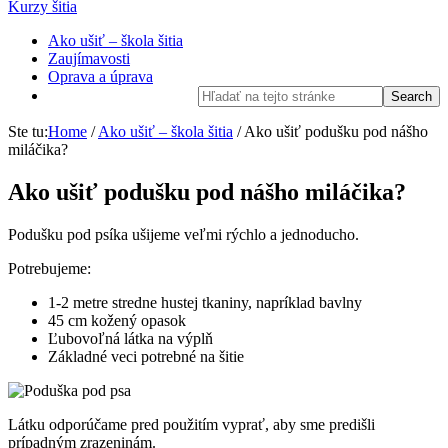
Kurzy šitia
Ako ušiť – škola šitia
Zaujímavosti
Oprava a úprava
Ste tu:
Home
/
Ako ušiť – škola šitia
/
Ako ušiť podušku pod nášho
miláčika?
Ako ušiť podušku pod nášho miláčika?
Podušku pod psíka ušijeme veľmi rýchlo a jednoducho.
Potrebujeme:
1-2 metre stredne hustej tkaniny, napríklad bavlny
45 cm kožený opasok
Ľubovoľná látka na výplň
Základné veci potrebné na šitie
Látku odporúčame pred použitím vyprať, aby sme predišli
prípadným zrazeninám.