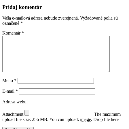
Pridaj komentár
Vaša e-mailová adresa nebude zverejnená.
Vyžadované polia sú
označené
*
Komentár
*
Meno
*
E-mail
*
Adresa webu
Attachment
The maximum
upload file size: 256 MB.
You can upload:
image
.
Drop file here