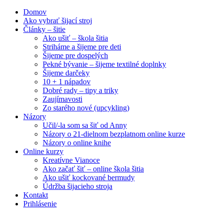
Domov
Ako vybrať šijací stroj
Články – šitie
Ako ušiť – škola šitia
Striháme a šijeme pre deti
Šijeme pre dospelých
Pekné bývanie – šijeme textilné doplnky
Šijeme darčeky
10 + 1 nápadov
Dobré rady – tipy a triky
Zaujímavosti
Zo starého nové (upcykling)
Názory
Učil/-la som sa šiť od Anny
Názory o 21-dielnom bezplatnom online kurze
Názory o online knihe
Online kurzy
Kreatívne Vianoce
Ako začať šiť – online škola šitia
Ako ušiť kockované bermudy
Údržba šijacieho stroja
Kontakt
Prihlásenie