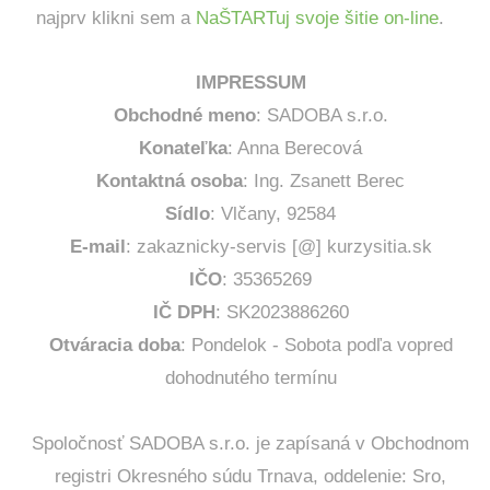
najprv klikni sem a
NaŠTARTuj svoje šitie on-line
.
IMPRESSUM
Obchodné meno
: SADOBA s.r.o.
Konateľka
: Anna Berecová
Kontaktná osoba
: Ing. Zsanett Berec
Sídlo
: Vlčany, 92584
E-mail
: zakaznicky-servis [@] kurzysitia.sk
IČO
: 35365269
IČ DPH
: SK2023886260
Otváracia doba
: Pondelok - Sobota podľa vopred
dohodnutého termínu
Spoločnosť SADOBA s.r.o. je zapísaná v Obchodnom
registri Okresného súdu Trnava, oddelenie: Sro,