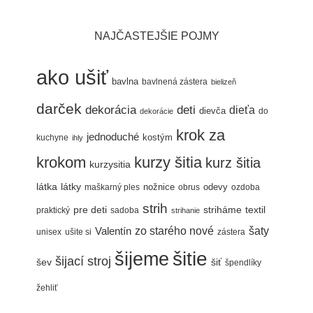
NAJČASTEJŠIE POJMY
ako ušiť
bavlna
bavlnená zástera
bielizeň
darček
dekorácia
deti
dieťa
dievča
do
dekorácie
krok za
jednoduché
kostým
kuchyne
ihly
krokom
kurzy šitia
kurz šitia
kurzysitia
látka
látky
nožnice
odevy
maškarný ples
obrus
ozdoba
strih
pre deti
textil
striháme
praktický
sadoba
strihanie
šaty
Valentín
zo starého nové
unisex
ušite si
zástera
šitie
šijeme
šijací stroj
šev
šiť
špendlíky
žehliť