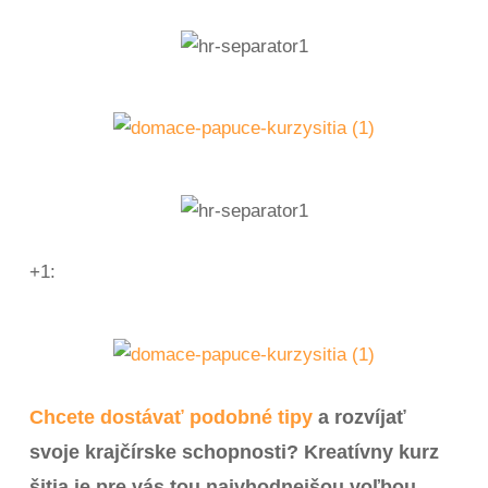
+1:
Chcete dostávať podobné tipy
a rozvíjať
svoje krajčírske schopnosti? Kreatívny kurz
šitia je pre vás tou najvhodnejšou voľbou.