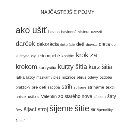
NAJČASTEJŠIE POJMY
ako ušiť
bavlna
bavlnená zástera
bielizeň
darček
dekorácia
deti
dieťa
dievča
do
dekorácie
krok za
jednoduché
kostým
kuchyne
ihly
krokom
kurzy šitia
kurz šitia
kurzysitia
látka
látky
nožnice
odevy
maškarný ples
obrus
ozdoba
strih
pre deti
textil
striháme
praktický
sadoba
strihanie
šaty
Valentín
zo starého nové
unisex
ušite si
zástera
šitie
šijeme
šijací stroj
šev
šiť
špendlíky
žehliť