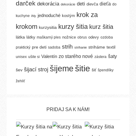
darček
dekorácia
deti
dieťa
dievča
do
dekorácie
krok za
jednoduché
kostým
kuchyne
ihly
krokom
kurzy šitia
kurz šitia
kurzysitia
látka
látky
nožnice
odevy
maškarný ples
obrus
ozdoba
strih
pre deti
textil
striháme
praktický
sadoba
strihanie
šaty
Valentín
zo starého nové
unisex
ušite si
zástera
šitie
šijeme
šijací stroj
šev
šiť
špendlíky
žehliť
PRIDAJ SA K NÁM!