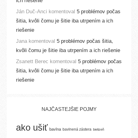
ich riešenie
Ján Duč-Anci
komentoval
5 problémov počas
šitia, kvôli čomu je šitie iba utrpením a ich
riešenie
Jana
komentoval
5 problémov počas šitia,
kvôli čomu je šitie iba utrpením a ich riešenie
Zsanett Berec
komentoval
5 problémov počas
šitia, kvôli čomu je šitie iba utrpením a ich
riešenie
NAJČASTEJŠIE POJMY
ako ušiť
bavlna
bavlnená zástera
bielizeň