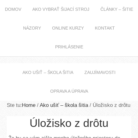
DOMOV
AKO VYBRAŤ ŠIJACÍ STROJ
ČLÁNKY – ŠITIE
NÁZORY
ONLINE KURZY
KONTAKT
KURZY ŠITIA
PRIHLÁSENIE
AKO UŠIŤ – ŠKOLA ŠITIA
ZAUJÍMAVOSTI
OPRAVA A ÚPRAVA
Ste tu:
Home
/
Ako ušiť – škola šitia
/
Úložisko z drôtu
Úložisko z drôtu