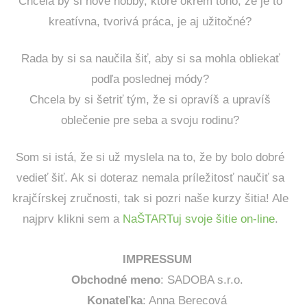
Chcela by si nové hobby, ktoré okrem toho, že je to
kreatívna, tvorivá práca, je aj užitočné?
Rada by si sa naučila šiť, aby si sa mohla obliekať
podľa poslednej módy?
Chcela by si šetriť tým, že si opravíš a upravíš
oblečenie pre seba a svoju rodinu?
Som si istá, že si už myslela na to, že by bolo dobré
vedieť šiť. Ak si doteraz nemala príležitosť naučiť sa
krajčírskej zručnosti, tak si pozri naše kurzy šitia! Ale
najprv klikni sem a
NaŠTARTuj svoje šitie on-line
.
IMPRESSUM
Obchodné meno
: SADOBA s.r.o.
Konateľka
: Anna Berecová