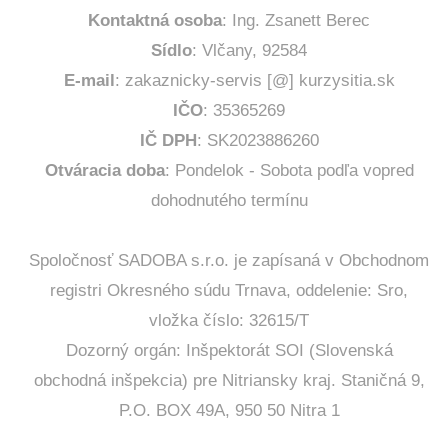
Kontaktná osoba
: Ing. Zsanett Berec
Sídlo
: Vlčany, 92584
E-mail
: zakaznicky-servis [@] kurzysitia.sk
IČO
: 35365269
IČ DPH
: SK2023886260
Otváracia doba
: Pondelok - Sobota podľa vopred
dohodnutého termínu
Spoločnosť SADOBA s.r.o. je zapísaná v Obchodnom
registri Okresného súdu Trnava, oddelenie: Sro,
vložka číslo: 32615/T
Dozorný orgán: Inšpektorát SOI (Slovenská
obchodná inšpekcia) pre Nitriansky kraj. Staničná 9,
P.O. BOX 49A, 950 50 Nitra 1