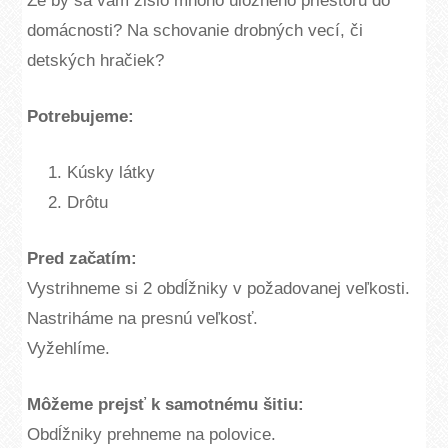
Že by sa vám zišlo mnoho úložného priestoru do
domácnosti? Na schovanie drobných vecí, či
detských hračiek?
Potrebujeme:
Kúsky látky
Drôtu
Pred začatím:
Vystrihneme si 2 obdĺžniky v požadovanej veľkosti.
Nastriháme na presnú veľkosť.
Vyžehlíme.
Môžeme prejsť k samotnému šitiu:
Obdĺžniky prehneme na polovice.