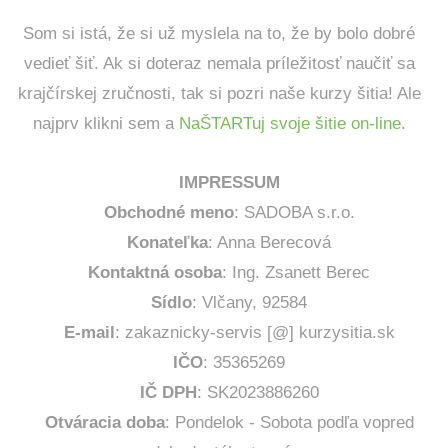
Som si istá, že si už myslela na to, že by bolo dobré
vedieť šiť. Ak si doteraz nemala príležitosť naučiť sa
krajčírskej zručnosti, tak si pozri naše kurzy šitia! Ale
najprv klikni sem a
NaŠTARTuj svoje šitie on-line
.
IMPRESSUM
Obchodné meno
: SADOBA s.r.o.
Konateľka
: Anna Berecová
Kontaktná osoba
: Ing. Zsanett Berec
Sídlo
: Vlčany, 92584
E-mail
: zakaznicky-servis [@] kurzysitia.sk
IČO
: 35365269
IČ DPH
: SK2023886260
Otváracia doba
: Pondelok - Sobota podľa vopred