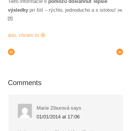
Tieto informácie ti
pomôžu dosiahnuť lepšie
výsledky
pri šití – rýchlo, jednoducho a s istotou! ✂️
💌
áno, chcem to 🤩
«
»
Comments
Marie Ziburová
says
01/01/2014 at 17:06