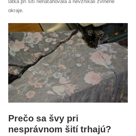
látka pri šití nenaťahovala a nevznikali zvlnené
okraje.
Prečo sa švy pri
nesprávnom šití trhajú?