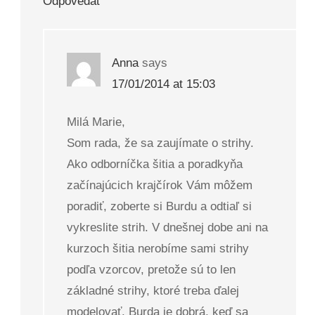
Odpovedať
Anna
says
17/01/2014 at 15:03
Milá Marie,
Som rada, že sa zaujímate o strihy.
Ako odborníčka šitia a poradkyňa
začínajúcich krajčírok Vám môžem
poradiť, zoberte si Burdu a odtiaľ si
vykreslite strih. V dnešnej dobe ani na
kurzoch šitia nerobíme sami strihy
podľa vzorcov, pretože sú to len
základné strihy, ktoré treba ďalej
modelovať. Burda je dobrá, keď sa