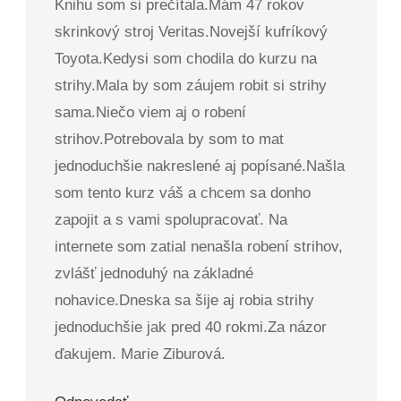
Knihu som si prečítala.Mám 47 rokov
skrinkový stroj Veritas.Novejší kufríkový
Toyota.Kedysi som chodila do kurzu na
strihy.Mala by som záujem robit si strihy
sama.Niečo viem aj o robení
strihov.Potrebovala by som to mat
jednoduchšie nakreslené aj popísané.Našla
som tento kurz váš a chcem sa donho
zapojit a s vami spolupracovať. Na
internete som zatial nenašla robení strihov,
zvlášť jednoduhý na základné
nohavice.Dneska sa šije aj robia strihy
jednoduchšie jak pred 40 rokmi.Za názor
ďakujem. Marie Ziburová.