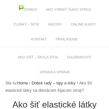
DOMOV
AKO VYBRAŤ ŠIJACÍ STROJ
KURZY ŠITIA
ČLÁNKY – ŠITIE
NÁZORY
ONLINE KURZY
KONTAKT
PRIHLÁSENIE
AKO UŠIŤ – ŠKOLA ŠITIA
ZAUJÍMAVOSTI
OPRAVA A ÚPRAVA
Ste tu:
Home
/
Dobré rady – tipy a triky
/
Ako šiť
elastické látky na domácom šijacom stroji?
Ako šiť elastické látky