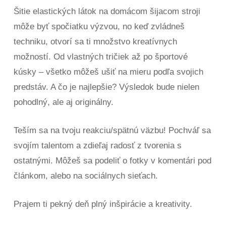
Šitie elastických látok na domácom šijacom stroji
môže byť spočiatku výzvou, no keď zvládneš
techniku, otvorí sa ti množstvo kreatívnych
možností. Od vlastných tričiek až po športové
kúsky – všetko môžeš ušiť na mieru podľa svojich
predstáv. A čo je najlepšie? Výsledok bude nielen
pohodlný, ale aj originálny.
Teším sa na tvoju reakciu/spätnú väzbu! Pochváľ sa
svojím talentom a zdieľaj radosť z tvorenia s
ostatnými. Môžeš sa podeliť o fotky v komentári pod
článkom, alebo na sociálnych sieťach.
Prajem ti pekný deň plný inšpirácie a kreativity.