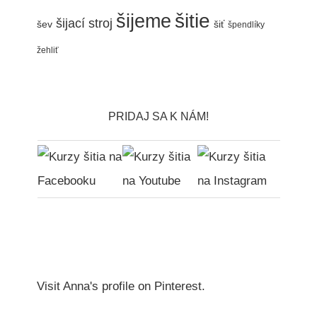
šitie
šijeme
šijací stroj
šev
šiť
špendlíky
žehliť
PRIDAJ SA K NÁM!
Visit Anna's profile on Pinterest.