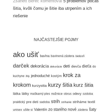
Zsanett Berec
komentoval
5 problémov počas
šitia, kvôli čomu je šitie iba utrpením a ich
riešenie
NAJČASTEJŠIE POJMY
ako ušiť
bavlna
bavlnená zástera
bielizeň
darček
dekorácia
deti
dieťa
dievča
do
dekorácie
krok za
jednoduché
kostým
kuchyne
ihly
krokom
kurzy šitia
kurz šitia
kurzysitia
látka
látky
nožnice
odevy
maškarný ples
obrus
ozdoba
strih
pre deti
textil
striháme
praktický
sadoba
strihanie
šaty
Valentín
zo starého nové
unisex
ušite si
zástera