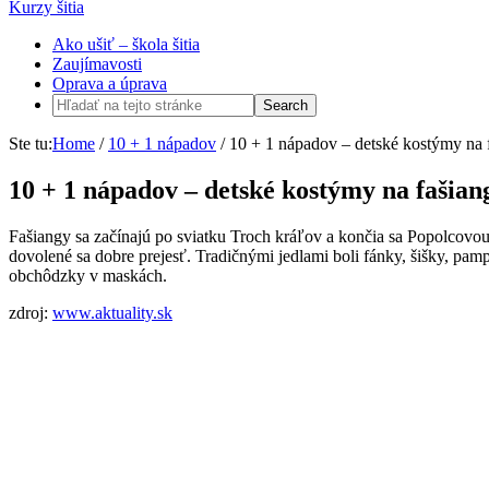
Kurzy šitia
Ako ušiť – škola šitia
Zaujímavosti
Oprava a úprava
Ste tu:
Home
/
10 + 1 nápadov
/
10 + 1 nápadov – detské kostýmy na 
10 + 1 nápadov – detské kostýmy na fašian
Fašiangy sa začínajú po sviatku Troch kráľov a končia sa Popolcovou a
dovolené sa dobre prejesť. Tradičnými jedlami boli fánky, šišky, pampú
obchôdzky v maskách.
zdroj:
www.aktuality.sk