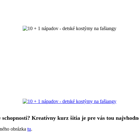
e schopnosti? Kreatívny kurz šitia je pre vás tou najvhod
ačného obrázka
tu
.