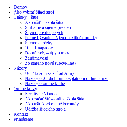
Domov
Ako vybrať šijací stroj
Články – šitie
Ako ušiť – škola šitia
Striháme a šijeme pre deti
Šijeme pre dospelých
Pekné bývanie – šijeme textilné doplnky
Šijeme darčeky
10 + 1 nápadov
Dobré rady – tipy a triky
Zaujímavosti
Zo starého nové (upcykling)
Názory
Učil/-la som sa šiť od Anny
Názory o 21-dielnom bezplatnom online kurze
Názory o online knihe
Online kurzy
Kreatívne Vianoce
Ako začať šiť – online škola šitia
Ako ušiť kockované bermudy
Údržba šijacieho stroja
Kontakt
Prihlásenie