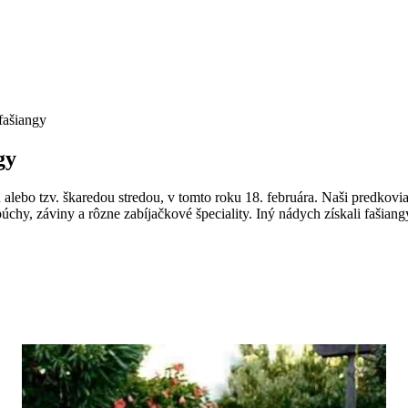
fašiangy
gy
lebo tzv. škaredou stredou, v tomto roku 18. februára. Naši predkovia ž
chy, záviny a rôzne zabíjačkové špeciality. Iný nádych získali fašiangy 