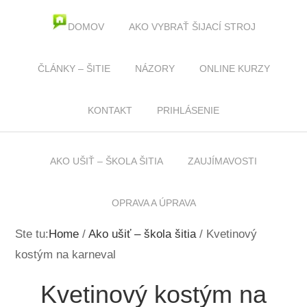
DOMOV
AKO VYBRAŤ ŠIJACÍ STROJ
KURZY ŠITIA
ČLÁNKY – ŠITIE
NÁZORY
ONLINE KURZY
KONTAKT
PRIHLÁSENIE
AKO UŠIŤ – ŠKOLA ŠITIA
ZAUJÍMAVOSTI
OPRAVA A ÚPRAVA
Ste tu:
Home
/
Ako ušiť – škola šitia
/
Kvetinový
kostým na karneval
Kvetinový kostým na