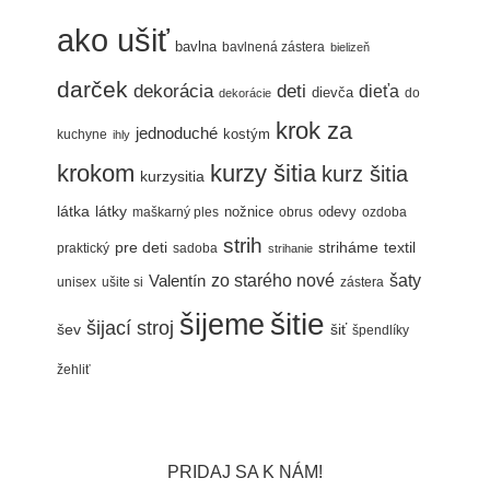
ako ušiť
bavlna
bavlnená zástera
bielizeň
darček
dekorácia
deti
dieťa
dievča
do
dekorácie
krok za
jednoduché
kostým
kuchyne
ihly
krokom
kurzy šitia
kurz šitia
kurzysitia
látka
látky
nožnice
odevy
maškarný ples
obrus
ozdoba
strih
pre deti
textil
striháme
praktický
sadoba
strihanie
šaty
Valentín
zo starého nové
unisex
ušite si
zástera
šitie
šijeme
šijací stroj
šev
šiť
špendlíky
žehliť
PRIDAJ SA K NÁM!