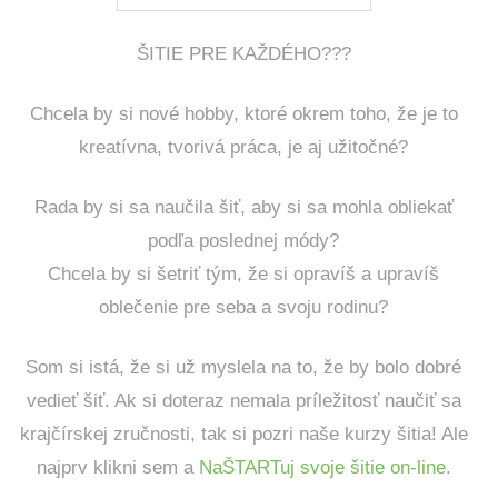
ŠITIE PRE KAŽDÉHO???
Chcela by si nové hobby, ktoré okrem toho, že je to
kreatívna, tvorivá práca, je aj užitočné?
Rada by si sa naučila šiť, aby si sa mohla obliekať
podľa poslednej módy?
Chcela by si šetriť tým, že si opravíš a upravíš
oblečenie pre seba a svoju rodinu?
Som si istá, že si už myslela na to, že by bolo dobré
vedieť šiť. Ak si doteraz nemala príležitosť naučiť sa
krajčírskej zručnosti, tak si pozri naše kurzy šitia! Ale
najprv klikni sem a
NaŠTARTuj svoje šitie on-line
.