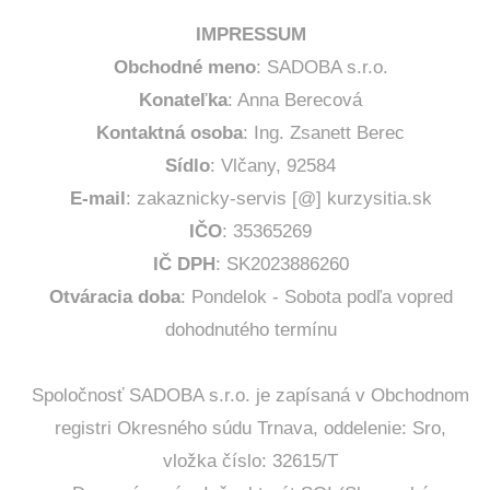
IMPRESSUM
Obchodné meno
: SADOBA s.r.o.
Konateľka
: Anna Berecová
Kontaktná osoba
: Ing. Zsanett Berec
Sídlo
: Vlčany, 92584
E-mail
: zakaznicky-servis [@] kurzysitia.sk
IČO
: 35365269
IČ DPH
: SK2023886260
Otváracia doba
: Pondelok - Sobota podľa vopred
dohodnutého termínu
Spoločnosť SADOBA s.r.o. je zapísaná v Obchodnom
registri Okresného súdu Trnava, oddelenie: Sro,
vložka číslo: 32615/T