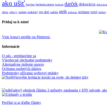
ako ušiť
darček
dekorácia
bavlna
bavlnená zástera
bielizeň
dekoráci
strih
pre deti
textil
striháme
obrus
odevy
ozdoba
praktický
sadoba
unisex
strihanie
Pridaj sa k nám!
Visit Anna's profile on Pinterest.
Informácie
O nás - predstavíme sa
Všeobecné obchodné podmienky
Alternatívne riešenie sporov
Ochrana osobných údajov
Podmienky užívania webovej stránky
Prečítaj si aj ďalšie články