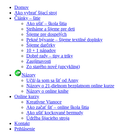
Domov
Ako vybrať šijací stroj
Články – šitie
Ako ušiť – škola šitia
Striháme a šijeme pre deti
Šijeme pre dospelých
Pekné bývanie – šijeme textilné doplnky
Šijeme darčeky
10 + 1 nápadov
Dobré rady – tipy a triky
Zaujímavosti
Zo starého nové (upcykling)
Názory
Učil/-la som sa šiť od Anny
Názory o 21-dielnom bezplatnom online kurze
Názory o online knihe
Online kurzy
Kreatívne Vianoce
Ako začať šiť – online škola šitia
Ako ušiť kockované bermudy
Údržba šijacieho stroja
Kontakt
Prihlásenie