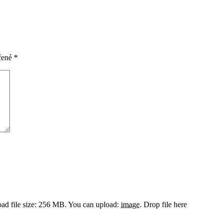
čené
*
d file size: 256 MB.
You can upload:
image
.
Drop file here