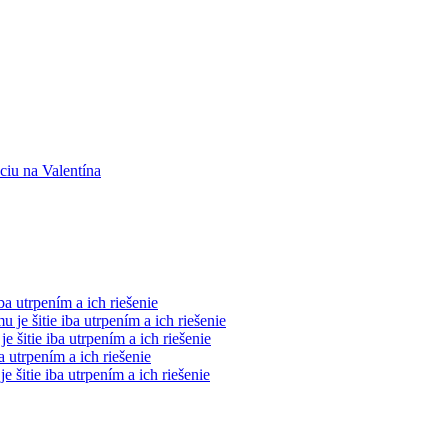
ciu na Valentína
ba utrpením a ich riešenie
 je šitie iba utrpením a ich riešenie
e šitie iba utrpením a ich riešenie
a utrpením a ich riešenie
e šitie iba utrpením a ich riešenie