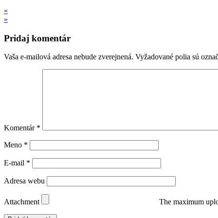
«
»
Pridaj komentár
Vaša e-mailová adresa nebude zverejnená.
Vyžadované polia sú ozna
Komentár
*
Meno
*
E-mail
*
Adresa webu
Attachment
The maximum uploa