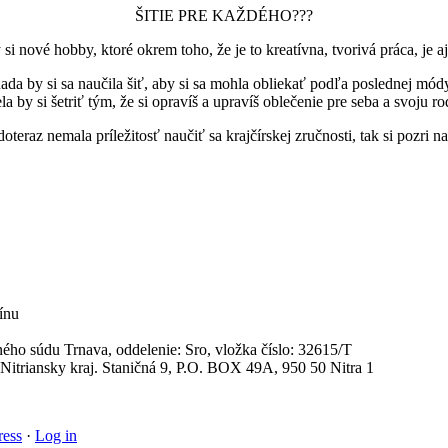
ŠITIE PRE KAŽDÉHO???
si nové hobby, ktoré okrem toho, že je to kreatívna, tvorivá práca, je a
ada by si sa naučila šiť, aby si sa mohla obliekať podľa poslednej mód
a by si šetriť tým, že si opravíš a upravíš oblečenie pre seba a svoju r
doteraz nemala príležitosť naučiť sa krajčírskej zručnosti, tak si pozri n
ínu
ho súdu Trnava, oddelenie: Sro, vložka číslo: 32615/T
Nitriansky kraj. Staničná 9, P.O. BOX 49A, 950 50 Nitra 1
ess
·
Log in