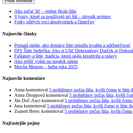
Ako začať šiť – online škola šitia
Výrazy, ktoré sa používajú pri šití – slovník pojmov
Fotky ušitých vecí absolventiek a čitateľov
Najnovšie články
Pomalá móda, ako domáce šitie prináša kvalitu a udržateľnosť
DIY Šitie Srdiečka: Ako si Ušiť Dekoratívny Darček aj Dekorá
Fašiangy a šitie, tradícia, ktorá spája kreativitu a oslavy
Ako prišiť volán na spodok sukne
Mocha Mousse – farba roka 2025
Najnovšie komentáre
Anna
komentoval
5 problémov počas šitia, kvôli čomu je šitie i
Anna Droppová
komentoval
5 problémov počas šitia, kvôli čomu
Ján Duč-Anci
komentoval
5 problémov počas šitia, kvôli čomu j
Jana
komentoval
5 problémov počas šitia, kvôli čomu je šitie ib
Zsanett Berec
komentoval
5 problémov počas šitia, kvôli čomu j
Najčastejšie pojmy