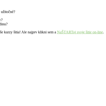
j užitočné?
y?
odinu?
aše kurzy šitia! Ale najprv klikni sem a
NaŠTARTuj svoje šitie on-line
.