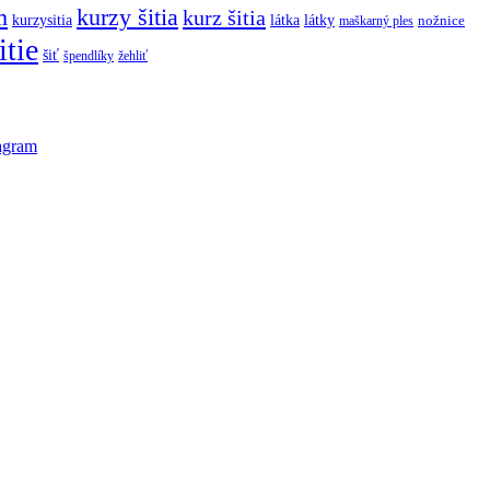
m
kurzy šitia
kurz šitia
kurzysitia
látka
látky
maškarný ples
nožnice
itie
šiť
špendlíky
žehliť