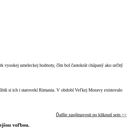
erk vysokej umeleckej hodnoty, čím bol častokrát chápaný ako určitý
ľúbili si ich i starovekí Rimania. V období Veľkej Moravy existovalo
Ďalšie zaujímavosti po kliknutí sem >>
nejšou voľbou.