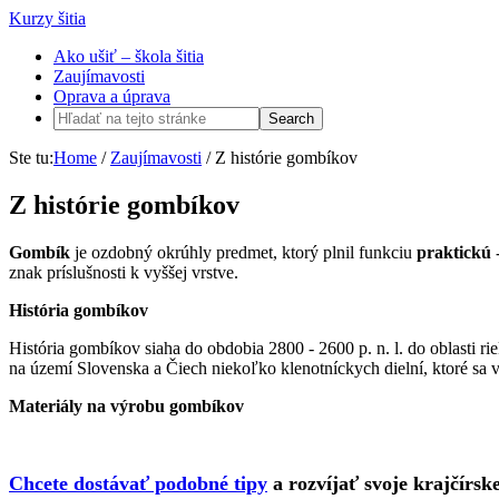
Kurzy šitia
Ako ušiť – škola šitia
Zaujímavosti
Oprava a úprava
Ste tu:
Home
/
Zaujímavosti
/
Z histórie gombíkov
Z histórie gombíkov
Gombík
je ozdobný okrúhly predmet, ktorý plnil funkciu
praktickú
-
znak príslušnosti k vyššej vrstve.
História gombíkov
História gombíkov siaha do obdobia 2800 ­- 2600 p. n. l. do oblasti ri
na území Slovenska a Čiech niekoľko klenotníckych dielní, ktoré sa v
Materiály na výrobu gombíkov
Chcete dostávať podobné tipy
a rozvíjať svoje krajčírsk