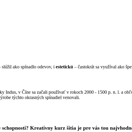
­ slúžil ako spínadlo odevov, i
estetickú
– častokrát sa využíval ako šp
eky Indus, v Číne sa začali používať v rokoch 2000 -­ 1500 p. n. l. a ob
ýrobe týchto okrasných spínadiel venovali.
e schopnosti? Kreatívny kurz šitia je pre vás tou najvhod