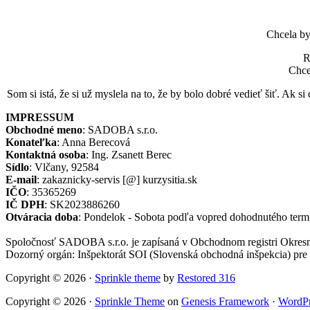
Chcela by 
R
Chcel
Som si istá, že si už myslela na to, že by bolo dobré vedieť šiť. Ak si 
IMPRESSUM
Obchodné meno
: SADOBA s.r.o.
Konateľka
: Anna Berecová
Kontaktná osoba
: Ing. Zsanett Berec
Sídlo
: Vlčany, 92584
E-mail
: zakaznicky-servis [@] kurzysitia.sk
IČO
: 35365269
IČ DPH
: SK2023886260
Otváracia doba
: Pondelok - Sobota podľa vopred dohodnutého term
Spoločnosť SADOBA s.r.o. je zapísaná v Obchodnom registri Okresné
Dozorný orgán: Inšpektorát SOI (Slovenská obchodná inšpekcia) pre 
Copyright © 2026 ·
Sprinkle theme
by
Restored 316
Copyright © 2026 ·
Sprinkle Theme
on
Genesis Framework
·
WordPr