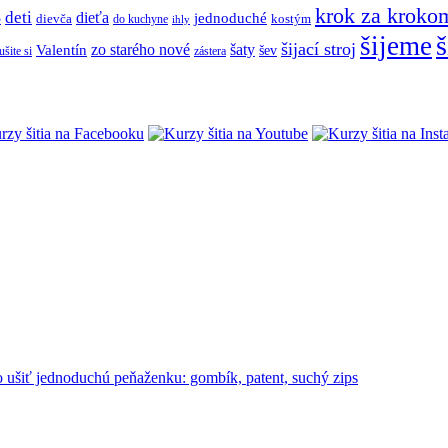
krok za kroko
deti
dieťa
jednoduché
dievča
do kuchyne
kostým
e
ihly
š
šijeme
šijací stroj
zo starého nové
šaty
Valentín
šev
ušite si
zástera