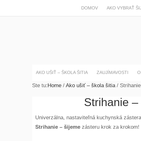
DOMOV
AKO VYBRAŤ ŠI
AKO UŠIŤ – ŠKOLA ŠITIA
ZAUJÍMAVOSTI
O
Ste tu:
Home
/
Ako ušiť – škola šitia
/
Strihanie
Strihanie 
Univerzálna, nastaviteľná kuchynská záster
Strihanie – šijeme
zásteru krok za krokom!