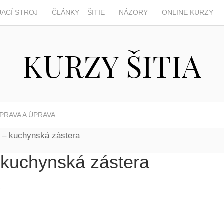
JACÍ STROJ
ČLÁNKY – ŠITIE
NÁZORY
ONLINE KURZY
KURZY ŠITIA
PRAVA A ÚPRAVA
 – kuchynská zástera
– kuchynská zástera
a