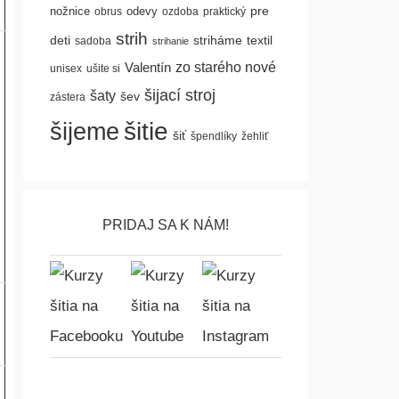
pre
nožnice
odevy
obrus
ozdoba
praktický
strih
deti
textil
striháme
sadoba
strihanie
Valentín
zo starého nové
unisex
ušite si
šijací stroj
šaty
šev
zástera
šitie
šijeme
šiť
špendlíky
žehliť
PRIDAJ SA K NÁM!