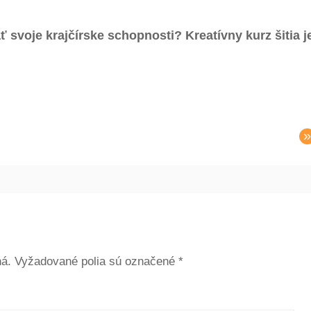
ť svoje krajčírske schopnosti? Kreatívny kurz šitia j
»
á.
Vyžadované polia sú označené
*