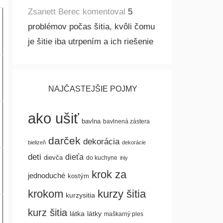
Zsanett Berec
komentoval
5
problémov počas šitia, kvôli čomu
je šitie iba utrpením a ich riešenie
NAJČASTEJŠIE POJMY
ako ušiť
bavlna
bavlnená zástera
darček
dekorácia
bielizeň
dekorácie
deti
dieťa
dievča
do kuchyne
ihly
krok za
jednoduché
kostým
krokom
kurzy šitia
kurzysitia
kurz šitia
látka
látky
maškarný ples