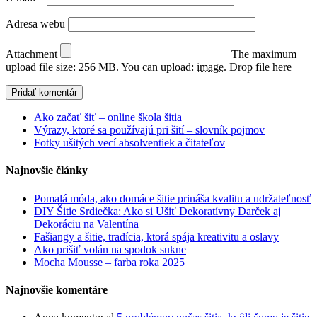
Adresa webu
Attachment
The maximum
upload file size: 256 MB.
You can upload:
image
.
Drop file here
Ako začať šiť – online škola šitia
Výrazy, ktoré sa používajú pri šití – slovník pojmov
Fotky ušitých vecí absolventiek a čitateľov
Najnovšie články
Pomalá móda, ako domáce šitie prináša kvalitu a udržateľnosť
DIY Šitie Srdiečka: Ako si Ušiť Dekoratívny Darček aj
Dekoráciu na Valentína
Fašiangy a šitie, tradícia, ktorá spája kreativitu a oslavy
Ako prišiť volán na spodok sukne
Mocha Mousse – farba roka 2025
Najnovšie komentáre