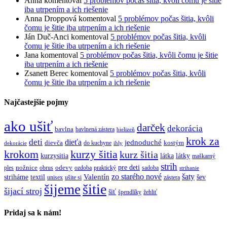
Anna
komentoval
5 problémov počas šitia, kvôli čomu je šitie
iba utrpením a ich riešenie
Anna Droppová
komentoval
5 problémov počas šitia, kvôli
čomu je šitie iba utrpením a ich riešenie
Ján Duč-Anci
komentoval
5 problémov počas šitia, kvôli
čomu je šitie iba utrpením a ich riešenie
Jana
komentoval
5 problémov počas šitia, kvôli čomu je šitie
iba utrpením a ich riešenie
Zsanett Berec
komentoval
5 problémov počas šitia, kvôli
čomu je šitie iba utrpením a ich riešenie
Najčastejšie pojmy
ako ušiť
darček
dekorácia
bavlna
bavlnená zástera
bielizeň
krok za
deti
dieťa
jednoduché
dievča
do kuchyne
kostým
dekorácie
ihly
krokom
kurzy šitia
kurz šitia
kurzysitia
látka
látky
maškarný
strih
pre deti
ples
nožnice
obrus
odevy
ozdoba
praktický
sadoba
strihanie
zo starého nové
šaty
textil
Valentín
striháme
šev
unisex
ušite si
zástera
šitie
šijeme
šijací stroj
šiť
špendlíky
žehliť
Pridaj sa k nám!