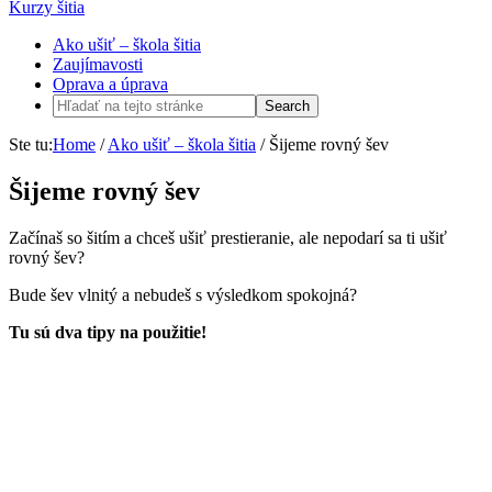
Kurzy šitia
Ako ušiť – škola šitia
Zaujímavosti
Oprava a úprava
Ste tu:
Home
/
Ako ušiť – škola šitia
/
Šijeme rovný šev
Šijeme rovný šev
Začínaš so šitím a chceš ušiť prestieranie, ale nepodarí sa ti ušiť
rovný šev?
Bude šev vlnitý a nebudeš s výsledkom spokojná?
Tu sú dva tipy na použitie!