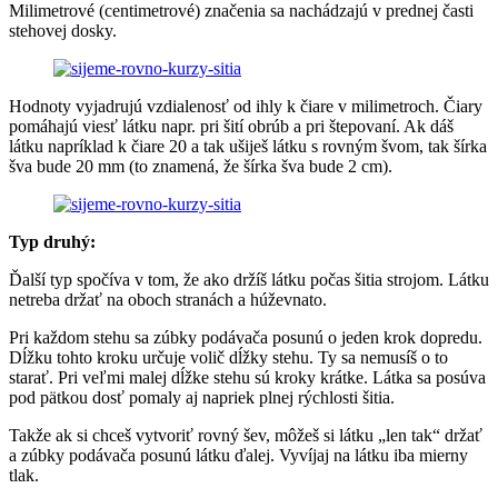
Milimetrové (centimetrové) značenia sa nachádzajú v prednej časti
stehovej dosky.
Hodnoty vyjadrujú vzdialenosť od ihly k čiare v milimetroch. Čiary
pomáhajú viesť látku napr. pri šití obrúb a pri štepovaní. Ak dáš
látku napríklad k čiare 20 a tak ušiješ látku s rovným švom, tak šírka
šva bude 20 mm (to znamená, že šírka šva bude 2 cm).
Typ druhý:
Ďalší typ spočíva v tom, že ako držíš látku počas šitia strojom. Látku
netreba držať na oboch stranách a húževnato.
Pri každom stehu sa zúbky podávača posunú o jeden krok dopredu.
Dĺžku tohto kroku určuje volič dĺžky stehu. Ty sa nemusíš o to
starať. Pri veľmi malej dĺžke stehu sú kroky krátke. Látka sa posúva
pod pätkou dosť pomaly aj napriek plnej rýchlosti šitia.
Takže ak si chceš vytvoriť rovný šev, môžeš si látku „len tak“ držať
a zúbky podávača posunú látku ďalej. Vyvíjaj na látku iba mierny
tlak.