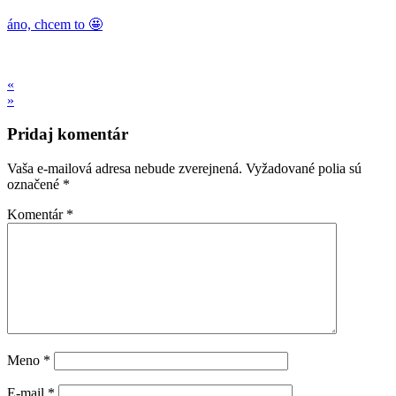
áno, chcem to 🤩
«
»
Pridaj komentár
Vaša e-mailová adresa nebude zverejnená.
Vyžadované polia sú
označené
*
Komentár
*
Meno
*
E-mail
*