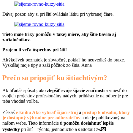
Dávaj pozor, aby si pri šití ovládala látku pri vybranej čiare.
Tieto malé triky pomôžu v takej miere, aby šitie bavilo aj
začiatočníkov.
Prajem ti veľa úspechov pri šití!
Akýkoľvek poznatok je zbytočný, pokiaľ ho neuvedieš do praxe.
Vyskúšaj moje tipy a zaži pôžitok zo šitia. Anna
Prečo sa pripojiť ku šitiachtivým?
Ak hľadáš spôsob, ako
zlepšiť svoje šijacie zručnosti
a vniesť do
svojich projektov profesionálny nádych, prihlásenie na odber je pre
teba vhodná voľba.
Získaš
e-knihu Ako vybrať šijací stroj
a
prístup k obsahu, ktorý
je dostupný výhradne pre odberateľov
a nie je publikovaný na
našom webe. Tieto informácie ti
pomôžu dosiahnuť lepšie
výsledky
pri šití – rýchlo, jednoducho a s istotou! ✂️💌