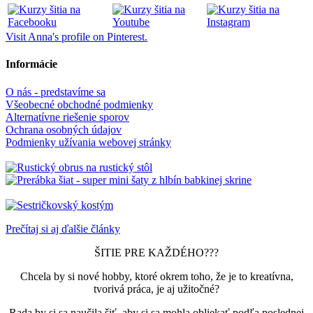
Visit Anna's profile on Pinterest.
Informácie
O nás - predstavíme sa
Všeobecné obchodné podmienky
Alternatívne riešenie sporov
Ochrana osobných údajov
Podmienky užívania webovej stránky
Prečítaj si aj ďalšie články
ŠITIE PRE KAŽDÉHO???
Chcela by si nové hobby, ktoré okrem toho, že je to kreatívna,
tvorivá práca, je aj užitočné?
Rada by si sa naučila šiť, aby si sa mohla obliekať podľa poslednej