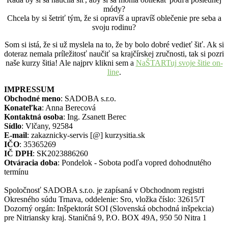
módy?
Chcela by si šetriť tým, že si opravíš a upravíš oblečenie pre seba a
svoju rodinu?
Som si istá, že si už myslela na to, že by bolo dobré vedieť šiť. Ak si
doteraz nemala príležitosť naučiť sa krajčírskej zručnosti, tak si pozri
naše kurzy šitia! Ale najprv klikni sem a
NaŠTARTuj svoje šitie on-
line
.
IMPRESSUM
Obchodné meno
: SADOBA s.r.o.
Konateľka
: Anna Berecová
Kontaktná osoba
: Ing. Zsanett Berec
Sídlo
: Vlčany, 92584
E-mail
: zakaznicky-servis [@] kurzysitia.sk
IČO
: 35365269
IČ DPH
: SK2023886260
Otváracia doba
: Pondelok - Sobota podľa vopred dohodnutého
termínu
Spoločnosť SADOBA s.r.o. je zapísaná v Obchodnom registri
Okresného súdu Trnava, oddelenie: Sro, vložka číslo: 32615/T
Dozorný orgán: Inšpektorát SOI (Slovenská obchodná inšpekcia)
pre Nitriansky kraj. Staničná 9, P.O. BOX 49A, 950 50 Nitra 1