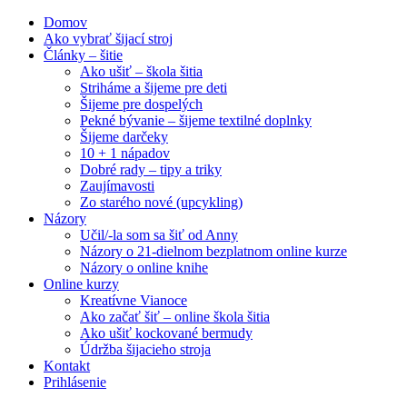
Domov
Ako vybrať šijací stroj
Články – šitie
Ako ušiť – škola šitia
Striháme a šijeme pre deti
Šijeme pre dospelých
Pekné bývanie – šijeme textilné doplnky
Šijeme darčeky
10 + 1 nápadov
Dobré rady – tipy a triky
Zaujímavosti
Zo starého nové (upcykling)
Názory
Učil/-la som sa šiť od Anny
Názory o 21-dielnom bezplatnom online kurze
Názory o online knihe
Online kurzy
Kreatívne Vianoce
Ako začať šiť – online škola šitia
Ako ušiť kockované bermudy
Údržba šijacieho stroja
Kontakt
Prihlásenie