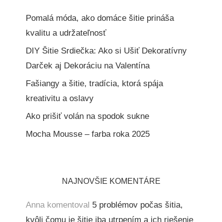
Pomalá móda, ako domáce šitie prináša
kvalitu a udržateľnosť
DIY Šitie Srdiečka: Ako si Ušiť Dekoratívny
Darček aj Dekoráciu na Valentína
Fašiangy a šitie, tradícia, ktorá spája
kreativitu a oslavy
Ako prišiť volán na spodok sukne
Mocha Mousse – farba roka 2025
NAJNOVŠIE KOMENTÁRE
Anna
komentoval
5 problémov počas šitia,
kvôli čomu je šitie iba utrpením a ich riešenie