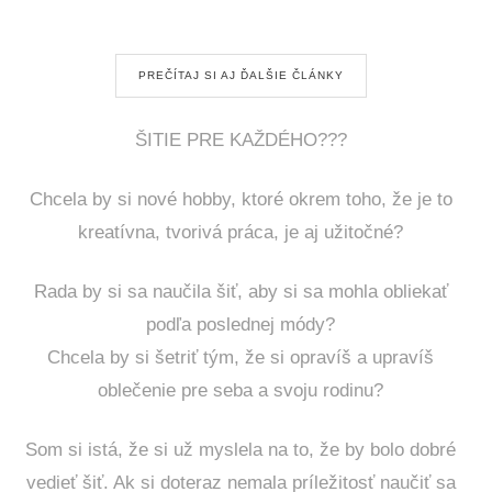
PREČÍTAJ SI AJ ĎALŠIE ČLÁNKY
ŠITIE PRE KAŽDÉHO???
Chcela by si nové hobby, ktoré okrem toho, že je to
kreatívna, tvorivá práca, je aj užitočné?
Rada by si sa naučila šiť, aby si sa mohla obliekať
podľa poslednej módy?
Chcela by si šetriť tým, že si opravíš a upravíš
oblečenie pre seba a svoju rodinu?
Som si istá, že si už myslela na to, že by bolo dobré
vedieť šiť. Ak si doteraz nemala príležitosť naučiť sa