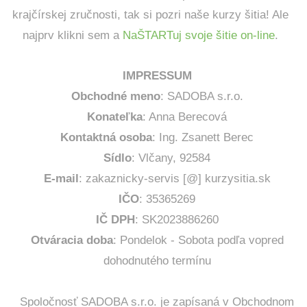
krajčírskej zručnosti, tak si pozri naše kurzy šitia! Ale
najprv klikni sem a
NaŠTARTuj svoje šitie on-line
.
IMPRESSUM
Obchodné meno
: SADOBA s.r.o.
Konateľka
: Anna Berecová
Kontaktná osoba
: Ing. Zsanett Berec
Sídlo
: Vlčany, 92584
E-mail
: zakaznicky-servis [@] kurzysitia.sk
IČO
: 35365269
IČ DPH
: SK2023886260
Otváracia doba
: Pondelok - Sobota podľa vopred
dohodnutého termínu
Spoločnosť SADOBA s.r.o. je zapísaná v Obchodnom