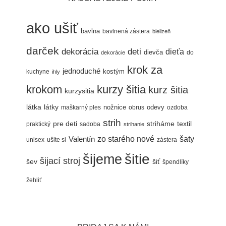
ako ušiť
bavlna
bavlnená zástera
bielizeň
darček
dekorácia
deti
dieťa
dievča
do
dekorácie
krok za
jednoduché
kostým
kuchyne
ihly
krokom
kurzy šitia
kurz šitia
kurzysitia
látka
látky
nožnice
odevy
maškarný ples
obrus
ozdoba
strih
pre deti
textil
striháme
praktický
sadoba
strihanie
šaty
Valentín
zo starého nové
unisex
ušite si
zástera
šitie
šijeme
šijací stroj
šev
šiť
špendlíky
žehliť