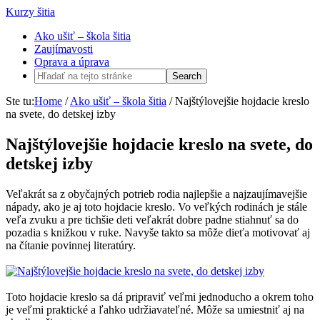
Kurzy šitia
Ako ušiť – škola šitia
Zaujímavosti
Oprava a úprava
Ste tu:
Home
/
Ako ušiť – škola šitia
/
Najštýlovejšie hojdacie kreslo
na svete, do detskej izby
Najštýlovejšie hojdacie kreslo na svete, do
detskej izby
Veľakrát sa z obyčajných potrieb rodia najlepšie a najzaujímavejšie
nápady, ako je aj toto hojdacie kreslo. Vo veľkých rodinách je stále
veľa zvuku a pre tichšie deti veľakrát dobre padne stiahnuť sa do
pozadia s knižkou v ruke. Navyše takto sa môže dieťa motivovať aj
na čítanie povinnej literatúry.
Toto hojdacie kreslo sa dá pripraviť veľmi jednoducho a okrem toho
je veľmi praktické a ľahko udržiavateľné. Môže sa umiestniť aj na