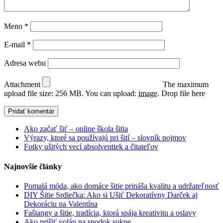
Meno
*
E-mail
*
Adresa webu
Attachment
The maximum
upload file size: 256 MB.
You can upload:
image
.
Drop file here
Ako začať šiť – online škola šitia
Výrazy, ktoré sa používajú pri šití – slovník pojmov
Fotky ušitých vecí absolventiek a čitateľov
Najnovšie články
Pomalá móda, ako domáce šitie prináša kvalitu a udržateľnosť
DIY Šitie Srdiečka: Ako si Ušiť Dekoratívny Darček aj
Dekoráciu na Valentína
Fašiangy a šitie, tradícia, ktorá spája kreativitu a oslavy
Ako prišiť volán na spodok sukne