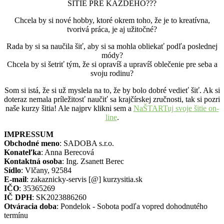
ŠITIE PRE KAŽDÉHO???
Chcela by si nové hobby, ktoré okrem toho, že je to kreatívna,
tvorivá práca, je aj užitočné?
Rada by si sa naučila šiť, aby si sa mohla obliekať podľa poslednej
módy?
Chcela by si šetriť tým, že si opravíš a upravíš oblečenie pre seba a
svoju rodinu?
Som si istá, že si už myslela na to, že by bolo dobré vedieť šiť. Ak si
doteraz nemala príležitosť naučiť sa krajčírskej zručnosti, tak si pozri
naše kurzy šitia! Ale najprv klikni sem a
NaŠTARTuj svoje šitie on-
line
.
IMPRESSUM
Obchodné meno
: SADOBA s.r.o.
Konateľka
: Anna Berecová
Kontaktná osoba
: Ing. Zsanett Berec
Sídlo
: Vlčany, 92584
E-mail
: zakaznicky-servis [@] kurzysitia.sk
IČO
: 35365269
IČ DPH
: SK2023886260
Otváracia doba
: Pondelok - Sobota podľa vopred dohodnutého
termínu