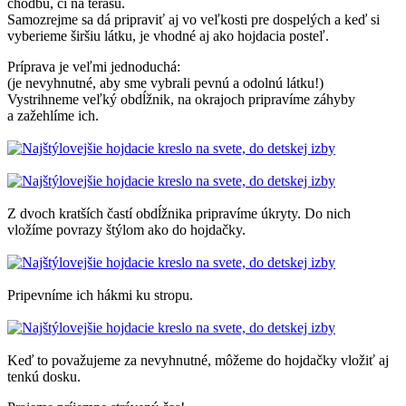
chodbu, či na terasu.
Samozrejme sa dá pripraviť aj vo veľkosti pre dospelých a keď si
vyberieme širšiu látku, je vhodné aj ako hojdacia posteľ.
Príprava je veľmi jednoduchá:
(je nevyhnutné, aby sme vybrali pevnú a odolnú látku!)
Vystrihneme veľký obdĺžnik, na okrajoch pripravíme záhyby
a zažehlíme ich.
Z dvoch kratších častí obdĺžnika pripravíme úkryty. Do nich
vložíme povrazy štýlom ako do hojdačky.
Pripevníme ich hákmi ku stropu.
Keď to považujeme za nevyhnutné, môžeme do hojdačky vložiť aj
tenkú dosku.