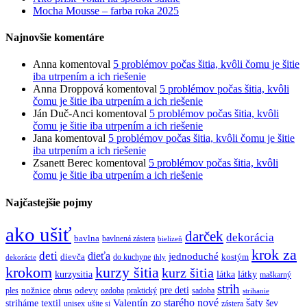
Mocha Mousse – farba roka 2025
Najnovšie komentáre
Anna
komentoval
5 problémov počas šitia, kvôli čomu je šitie
iba utrpením a ich riešenie
Anna Droppová
komentoval
5 problémov počas šitia, kvôli
čomu je šitie iba utrpením a ich riešenie
Ján Duč-Anci
komentoval
5 problémov počas šitia, kvôli
čomu je šitie iba utrpením a ich riešenie
Jana
komentoval
5 problémov počas šitia, kvôli čomu je šitie
iba utrpením a ich riešenie
Zsanett Berec
komentoval
5 problémov počas šitia, kvôli
čomu je šitie iba utrpením a ich riešenie
Najčastejšie pojmy
ako ušiť
darček
dekorácia
bavlna
bavlnená zástera
bielizeň
krok za
deti
dieťa
jednoduché
dievča
do kuchyne
kostým
dekorácie
ihly
krokom
kurzy šitia
kurz šitia
kurzysitia
látka
látky
maškarný
strih
pre deti
ples
nožnice
obrus
odevy
ozdoba
praktický
sadoba
strihanie
zo starého nové
šaty
textil
Valentín
striháme
šev
unisex
ušite si
zástera