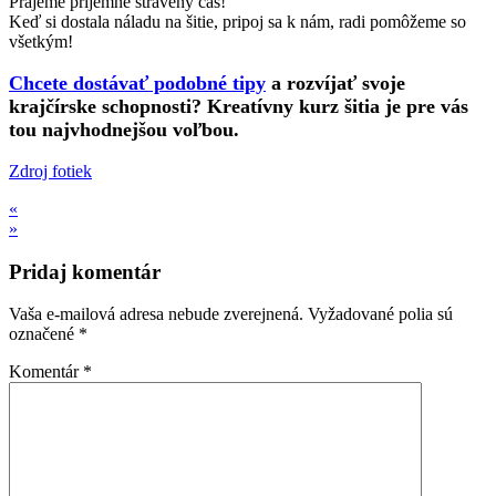
Prajeme príjemne strávený čas!
Keď si dostala náladu na šitie, pripoj sa k nám, radi pomôžeme so
všetkým!
Chcete dostávať podobné tipy
a rozvíjať svoje
krajčírske schopnosti? Kreatívny kurz šitia je pre vás
tou najvhodnejšou voľbou.
Zdroj fotiek
«
»
Pridaj komentár
Vaša e-mailová adresa nebude zverejnená.
Vyžadované polia sú
označené
*
Komentár
*