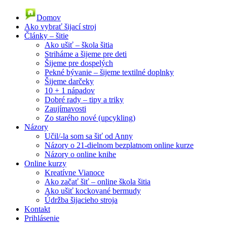
Domov
Ako vybrať šijací stroj
Články – šitie
Ako ušiť – škola šitia
Striháme a šijeme pre deti
Šijeme pre dospelých
Pekné bývanie – šijeme textilné doplnky
Šijeme darčeky
10 + 1 nápadov
Dobré rady – tipy a triky
Zaujímavosti
Zo starého nové (upcykling)
Názory
Učil/-la som sa šiť od Anny
Názory o 21-dielnom bezplatnom online kurze
Názory o online knihe
Online kurzy
Kreatívne Vianoce
Ako začať šiť – online škola šitia
Ako ušiť kockované bermudy
Údržba šijacieho stroja
Kontakt
Prihlásenie