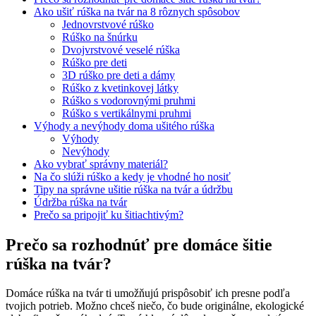
Ako ušiť rúška na tvár na 8 rôznych spôsobov
Jednovrstvové rúško
Rúško na šnúrku
Dvojvrstvové veselé rúška
Rúško pre deti
3D rúško pre deti a dámy
Rúško z kvetinkovej látky
Rúško s vodorovnými pruhmi
Rúško s vertikálnymi pruhmi
Výhody a nevýhody doma ušitého rúška
Výhody
Nevýhody
Ako vybrať správny materiál?
Na čo slúži rúško a kedy je vhodné ho nosiť
Tipy na správne ušitie rúška na tvár a údržbu
Údržba rúška na tvár
Prečo sa pripojiť ku šitiachtivým?
Prečo sa rozhodnúť pre domáce šitie
rúška na tvár?
Domáce rúška na tvár ti umožňujú prispôsobiť ich presne podľa
tvojich potrieb. Možno chceš niečo, čo bude originálne, ekologické