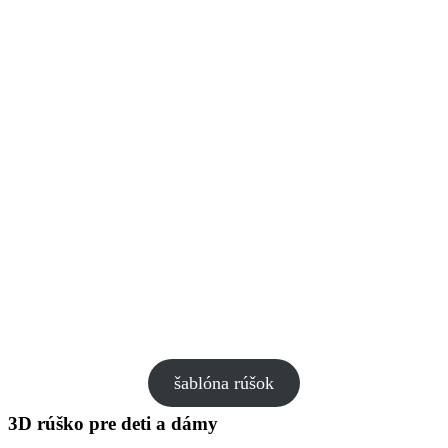
šablóna rúšok
3D rúško pre deti a dámy