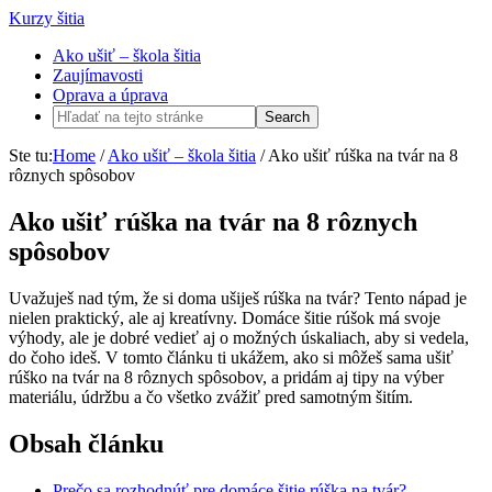
Kurzy šitia
Ako ušiť – škola šitia
Zaujímavosti
Oprava a úprava
Ste tu:
Home
/
Ako ušiť – škola šitia
/
Ako ušiť rúška na tvár na 8
rôznych spôsobov
Ako ušiť rúška na tvár na 8 rôznych
spôsobov
Uvažuješ nad tým, že si doma ušiješ rúška na tvár? Tento nápad je
nielen praktický, ale aj kreatívny. Domáce šitie rúšok má svoje
výhody, ale je dobré vedieť aj o možných úskaliach, aby si vedela,
do čoho ideš. V tomto článku ti ukážem, ako si môžeš sama ušiť
rúško na tvár na 8 rôznych spôsobov, a pridám aj tipy na výber
materiálu, údržbu a čo všetko zvážiť pred samotným šitím.
Obsah článku
Prečo sa rozhodnúť pre domáce šitie rúška na tvár?