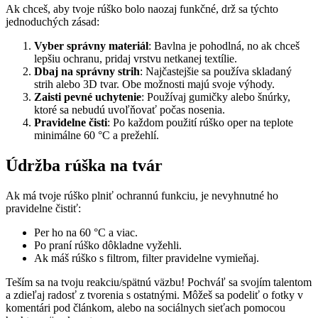
Ak chceš, aby tvoje rúško bolo naozaj funkčné, drž sa týchto
jednoduchých zásad:
Vyber správny materiál
: Bavlna je pohodlná, no ak chceš
lepšiu ochranu, pridaj vrstvu netkanej textílie.
Dbaj na správny strih
: Najčastejšie sa používa skladaný
strih alebo 3D tvar. Obe možnosti majú svoje výhody.
Zaisti pevné uchytenie
: Používaj gumičky alebo šnúrky,
ktoré sa nebudú uvoľňovať počas nosenia.
Pravidelne čisti
: Po každom použití rúško oper na teplote
minimálne 60 °C a prežehlí.
Údržba rúška na tvár
Ak má tvoje rúško plniť ochrannú funkciu, je nevyhnutné ho
pravidelne čistiť:
Per ho na 60 °C a viac.
Po praní rúško dôkladne vyžehli.
Ak máš rúško s filtrom, filter pravidelne vymieňaj.
Teším sa na tvoju reakciu/spätnú väzbu! Pochváľ sa svojím talentom
a zdieľaj radosť z tvorenia s ostatnými. Môžeš sa podeliť o fotky v
komentári pod článkom, alebo na sociálnych sieťach pomocou