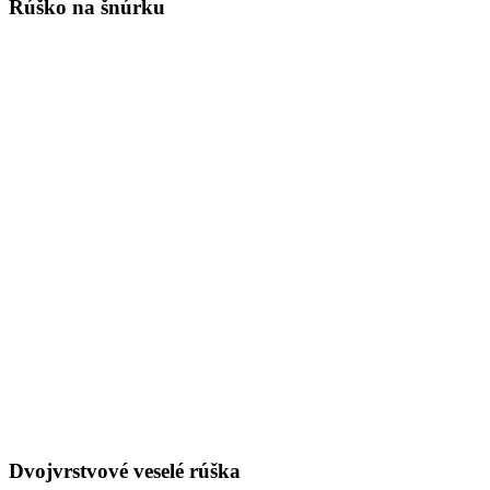
Rúško na šnúrku
Dvojvrstvové veselé rúška