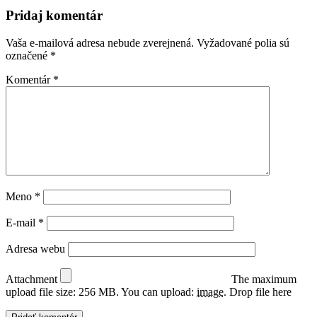
Pridaj komentár
Vaša e-mailová adresa nebude zverejnená.
Vyžadované polia sú
označené
*
Komentár
*
Meno
*
E-mail
*
Adresa webu
Attachment
The maximum
upload file size: 256 MB.
You can upload:
image
.
Drop file here