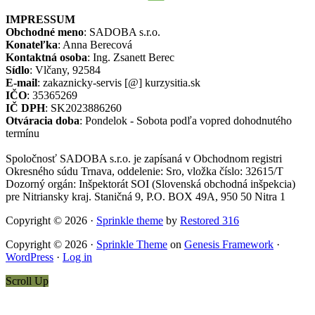
IMPRESSUM
Obchodné meno
: SADOBA s.r.o.
Konateľka
: Anna Berecová
Kontaktná osoba
: Ing. Zsanett Berec
Sídlo
: Vlčany, 92584
E-mail
: zakaznicky-servis [@] kurzysitia.sk
IČO
: 35365269
IČ DPH
: SK2023886260
Otváracia doba
: Pondelok - Sobota podľa vopred dohodnutého
termínu
Spoločnosť SADOBA s.r.o. je zapísaná v Obchodnom registri
Okresného súdu Trnava, oddelenie: Sro, vložka číslo: 32615/T
Dozorný orgán: Inšpektorát SOI (Slovenská obchodná inšpekcia)
pre Nitriansky kraj. Staničná 9, P.O. BOX 49A, 950 50 Nitra 1
Copyright © 2026 ·
Sprinkle theme
by
Restored 316
Copyright © 2026 ·
Sprinkle Theme
on
Genesis Framework
·
WordPress
·
Log in
Scroll Up