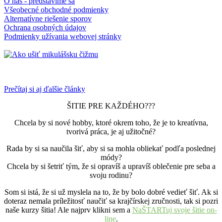
O nás - predstavíme sa
Všeobecné obchodné podmienky
Alternatívne riešenie sporov
Ochrana osobných údajov
Podmienky užívania webovej stránky
Prečítaj si aj ďalšie články
ŠITIE PRE KAŽDÉHO???
Chcela by si nové hobby, ktoré okrem toho, že je to kreatívna,
tvorivá práca, je aj užitočné?
Rada by si sa naučila šiť, aby si sa mohla obliekať podľa poslednej
módy?
Chcela by si šetriť tým, že si opravíš a upravíš oblečenie pre seba a
svoju rodinu?
Som si istá, že si už myslela na to, že by bolo dobré vedieť šiť. Ak si
doteraz nemala príležitosť naučiť sa krajčírskej zručnosti, tak si pozri
naše kurzy šitia! Ale najprv klikni sem a
NaŠTARTuj svoje šitie on-
line
.