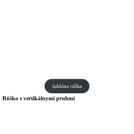
šablóna rúška
Rúško s vertikálnymi pruhmi