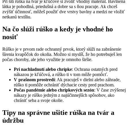
Pri šití rúška na tvár je kľúčové si zvoliť vhodný materiál. Bavlnená
látka je pohodlná, priedušná a dobre sa s ňou pracuje. Ak chceš
zvýšiť účinnosť, môžeš použiť dve vrstvy bavlny a medzi ne vložiť
netkanú textíliu.
Na čo slúži rúško a kedy je vhodné ho
nosiť
Rúško je v prvom rade ochranný prvok, ktorý slúži na zabránenie
šírenia kvapôčok do okolia. Možno si myslíš, že ho potrebuješ len
počas choroby, ale jeho využitie je omnoho širšie.
Pri nachladnutí alebo chrípke
: Ochrana ostatných pred
nákazou je kľúčová, a rúško ti v tom môže pomôcť.
V prašnom prostredí
: Ak pracuješ v dielni alebo záhrade,
rúško ti pomôže ochrániť dýchacie cesty pred prachom.
Počas pandémie alebo chrípkových sezón
: V čase zvýšenej
nákazy je rúško jedným z najúčinnejších spôsobov, ako
chrániť seba a svoje okolie.
Tipy na správne ušitie rúška na tvár a
údržbu