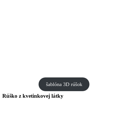
šablóna 3D rúšok
Rúško z kvetinkovej látky