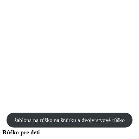
šablóna na rúško na šnúrku a dvojvrstvové rúško
Rúško pre deti