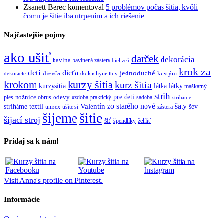
Zsanett Berec
komentoval
5 problémov počas šitia, kvôli
čomu je šitie iba utrpením a ich riešenie
Najčastejšie pojmy
ako ušiť
darček
dekorácia
bavlna
bavlnená zástera
bielizeň
krok za
deti
dieťa
jednoduché
dievča
do kuchyne
kostým
dekorácie
ihly
krokom
kurzy šitia
kurz šitia
kurzysitia
látka
látky
maškarný
strih
pre deti
ples
nožnice
obrus
odevy
ozdoba
praktický
sadoba
strihanie
zo starého nové
šaty
textil
Valentín
striháme
šev
unisex
ušite si
zástera
šitie
šijeme
šijací stroj
šiť
špendlíky
žehliť
Pridaj sa k nám!
Visit Anna's profile on Pinterest.
Informácie