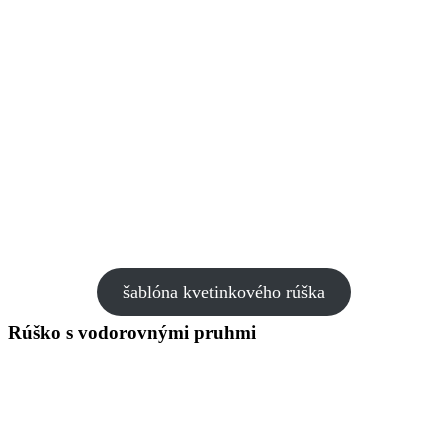
šablóna kvetinkového rúška
Rúško s vodorovnými pruhmi