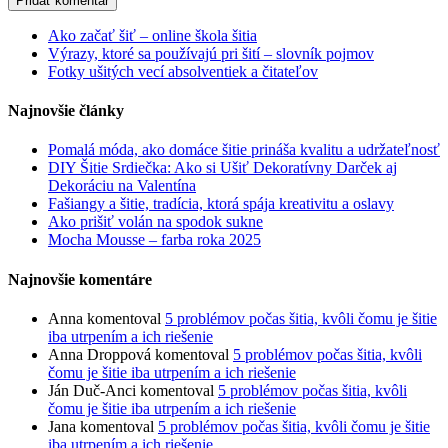
Ako začať šiť – online škola šitia
Výrazy, ktoré sa používajú pri šití – slovník pojmov
Fotky ušitých vecí absolventiek a čitateľov
Najnovšie články
Pomalá móda, ako domáce šitie prináša kvalitu a udržateľnosť
DIY Šitie Srdiečka: Ako si Ušiť Dekoratívny Darček aj
Dekoráciu na Valentína
Fašiangy a šitie, tradícia, ktorá spája kreativitu a oslavy
Ako prišiť volán na spodok sukne
Mocha Mousse – farba roka 2025
Najnovšie komentáre
Anna
komentoval
5 problémov počas šitia, kvôli čomu je šitie
iba utrpením a ich riešenie
Anna Droppová
komentoval
5 problémov počas šitia, kvôli
čomu je šitie iba utrpením a ich riešenie
Ján Duč-Anci
komentoval
5 problémov počas šitia, kvôli
čomu je šitie iba utrpením a ich riešenie
Jana
komentoval
5 problémov počas šitia, kvôli čomu je šitie
iba utrpením a ich riešenie