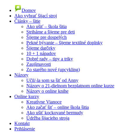
Domov
Ako vybrať šijací stroj
Články – šitie
Ako ušiť – škola šitia
Striháme a šijeme pre deti
Šijeme pre dospelých
Pekné bývanie – šijeme textilné doplnky
Šijeme darčeky
10 + 1 nápadov
Dobré rady – tipy a triky
Zaujímavosti
Zo starého nové (upcykling)
Názory
Učil/-la som sa šiť od Anny
Názory o 21-dielnom bezplatnom online kurze
Názory o online knihe
Online kurzy
Kreatívne Vianoce
Ako začať šiť – online škola šitia
Ako ušiť kockované bermudy
Údržba šijacieho stroja
Kontakt
Prihlásenie