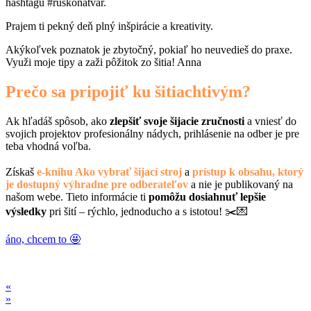
hashtagu #ruskonatvar.
Prajem ti pekný deň plný inšpirácie a kreativity.
Akýkoľvek poznatok je zbytočný, pokiaľ ho neuvedieš do praxe.
Využi moje tipy a zaži pôžitok zo šitia! Anna
Prečo sa pripojiť ku šitiachtivým?
Ak hľadáš spôsob, ako
zlepšiť svoje šijacie zručnosti
a vniesť do
svojich projektov profesionálny nádych, prihlásenie na odber je pre
teba vhodná voľba.
Získaš
e-knihu Ako vybrať šijací stroj
a
prístup k obsahu, ktorý
je dostupný výhradne pre odberateľov
a nie je publikovaný na
našom webe. Tieto informácie ti
pomôžu dosiahnuť lepšie
výsledky
pri šití – rýchlo, jednoducho a s istotou! ✂️💌
áno, chcem to 🤩
«
»