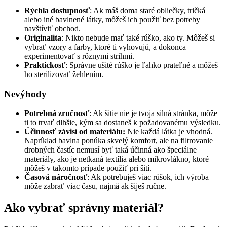
Rýchla dostupnosť
: Ak máš doma staré obliečky, tričká
alebo iné bavlnené látky, môžeš ich použiť bez potreby
navštíviť obchod.
Originalita
: Nikto nebude mať také rúško, ako ty. Môžeš si
vybrať vzory a farby, ktoré ti vyhovujú, a dokonca
experimentovať s rôznymi strihmi.
Praktickosť
: Správne ušité rúško je ľahko prateľné a môžeš
ho sterilizovať žehlením.
Nevýhody
Potrebná zručnosť
: Ak šitie nie je tvoja silná stránka, môže
ti to trvať dlhšie, kým sa dostaneš k požadovanému výsledku.
Účinnosť závisí od materiálu:
Nie každá látka je vhodná.
Napríklad bavlna ponúka skvelý komfort, ale na filtrovanie
drobných častíc nemusí byť taká účinná ako špeciálne
materiály, ako je netkaná textília alebo mikrovlákno, ktoré
môžeš v takomto prípade použiť pri šití.
Časová náročnosť
: Ak potrebuješ viac rúšok, ich výroba
môže zabrať viac času, najmä ak šiješ ručne.
Ako vybrať správny materiál?