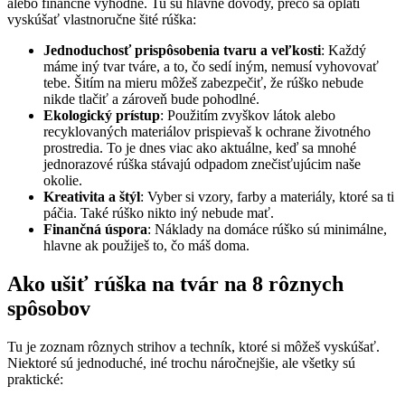
alebo finančne výhodné. Tu sú hlavné dôvody, prečo sa oplatí
vyskúšať vlastnoručne šité rúška:
Jednoduchosť prispôsobenia tvaru a veľkosti
: Každý
máme iný tvar tváre, a to, čo sedí iným, nemusí vyhovovať
tebe. Šitím na mieru môžeš zabezpečiť, že rúško nebude
nikde tlačiť a zároveň bude pohodlné.
Ekologický prístup
: Použitím zvyškov látok alebo
recyklovaných materiálov prispievaš k ochrane životného
prostredia. To je dnes viac ako aktuálne, keď sa mnohé
jednorazové rúška stávajú odpadom znečisťujúcim naše
okolie.
Kreativita a štýl
: Vyber si vzory, farby a materiály, ktoré sa ti
páčia. Také rúško nikto iný nebude mať.
Finančná úspora
: Náklady na domáce rúško sú minimálne,
hlavne ak použiješ to, čo máš doma.
Ako ušiť rúška na tvár na 8 rôznych
spôsobov
Tu je zoznam rôznych strihov a techník, ktoré si môžeš vyskúšať.
Niektoré sú jednoduché, iné trochu náročnejšie, ale všetky sú
praktické: