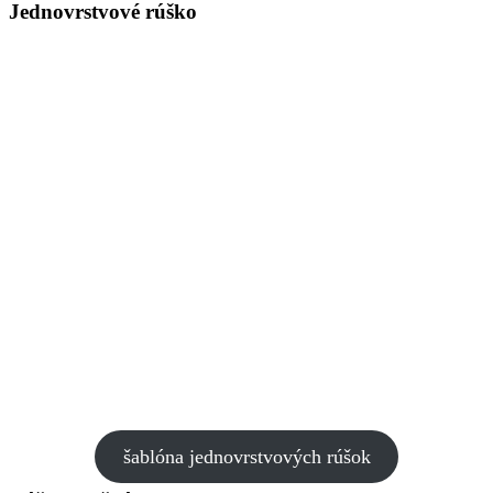
Jednovrstvové rúško
šablóna jednovrstvových rúšok