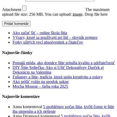
Attachment
The maximum
upload file size: 256 MB.
You can upload:
image
.
Drop file here
Ako začať šiť – online škola šitia
Výrazy, ktoré sa používajú pri šití – slovník pojmov
Fotky ušitých vecí absolventiek a čitateľov
Najnovšie články
Pomalá móda, ako domáce šitie prináša kvalitu a udržateľnosť
DIY Šitie Srdiečka: Ako si Ušiť Dekoratívny Darček aj
Dekoráciu na Valentína
Fašiangy a šitie, tradícia, ktorá spája kreativitu a oslavy
Ako prišiť volán na spodok sukne
Mocha Mousse – farba roka 2025
Najnovšie komentáre
Anna
komentoval
5 problémov počas šitia, kvôli čomu je šitie
iba utrpením a ich riešenie
Anna Droppová
komentoval
5 problémov počas šitia, kvôli