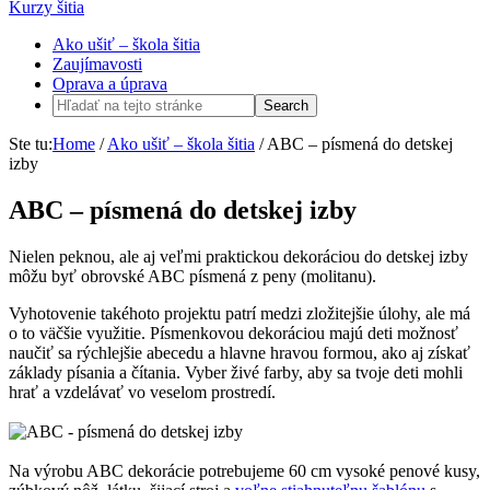
Kurzy šitia
Ako ušiť – škola šitia
Zaujímavosti
Oprava a úprava
Ste tu:
Home
/
Ako ušiť – škola šitia
/
ABC – písmená do detskej
izby
ABC – písmená do detskej izby
Nielen peknou, ale aj veľmi praktickou dekoráciou do detskej izby
môžu byť obrovské ABC písmená z peny (molitanu).
Vyhotovenie takéhoto projektu patrí medzi zložitejšie úlohy, ale má
o to väčšie využitie. Písmenkovou dekoráciou majú deti možnosť
naučiť sa rýchlejšie abecedu a hlavne hravou formou, ako aj získať
základy písania a čítania. Vyber živé farby, aby sa tvoje deti mohli
hrať a vzdelávať vo veselom prostredí.
Na výrobu ABC dekorácie potrebujeme 60 cm vysoké penové kusy,