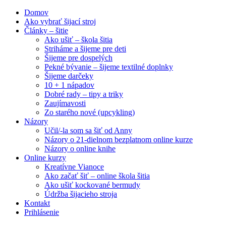
Domov
Ako vybrať šijací stroj
Články – šitie
Ako ušiť – škola šitia
Striháme a šijeme pre deti
Šijeme pre dospelých
Pekné bývanie – šijeme textilné doplnky
Šijeme darčeky
10 + 1 nápadov
Dobré rady – tipy a triky
Zaujímavosti
Zo starého nové (upcykling)
Názory
Učil/-la som sa šiť od Anny
Názory o 21-dielnom bezplatnom online kurze
Názory o online knihe
Online kurzy
Kreatívne Vianoce
Ako začať šiť – online škola šitia
Ako ušiť kockované bermudy
Údržba šijacieho stroja
Kontakt
Prihlásenie