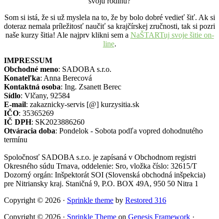
svoju rodinu?
Som si istá, že si už myslela na to, že by bolo dobré vedieť šiť. Ak si
doteraz nemala príležitosť naučiť sa krajčírskej zručnosti, tak si pozri
naše kurzy šitia! Ale najprv klikni sem a
NaŠTARTuj svoje šitie on-
line
.
IMPRESSUM
Obchodné meno
: SADOBA s.r.o.
Konateľka
: Anna Berecová
Kontaktná osoba
: Ing. Zsanett Berec
Sídlo
: Vlčany, 92584
E-mail
: zakaznicky-servis [@] kurzysitia.sk
IČO
: 35365269
IČ DPH
: SK2023886260
Otváracia doba
: Pondelok - Sobota podľa vopred dohodnutého
termínu
Spoločnosť SADOBA s.r.o. je zapísaná v Obchodnom registri
Okresného súdu Trnava, oddelenie: Sro, vložka číslo: 32615/T
Dozorný orgán: Inšpektorát SOI (Slovenská obchodná inšpekcia)
pre Nitriansky kraj. Staničná 9, P.O. BOX 49A, 950 50 Nitra 1
Copyright © 2026 ·
Sprinkle theme
by
Restored 316
Copyright © 2026 ·
Sprinkle Theme
on
Genesis Framework
·