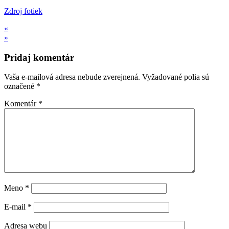
Zdroj fotiek
«
»
Pridaj komentár
Vaša e-mailová adresa nebude zverejnená.
Vyžadované polia sú
označené
*
Komentár
*
Meno
*
E-mail
*
Adresa webu