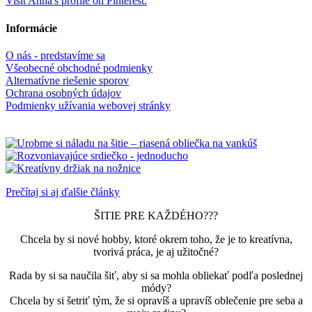
Visit Anna's profile on Pinterest.
Informácie
O nás - predstavíme sa
Všeobecné obchodné podmienky
Alternatívne riešenie sporov
Ochrana osobných údajov
Podmienky užívania webovej stránky
Prečítaj si aj ďalšie články
ŠITIE PRE KAŽDÉHO???
Chcela by si nové hobby, ktoré okrem toho, že je to kreatívna,
tvorivá práca, je aj užitočné?
Rada by si sa naučila šiť, aby si sa mohla obliekať podľa poslednej
módy?
Chcela by si šetriť tým, že si opravíš a upravíš oblečenie pre seba a