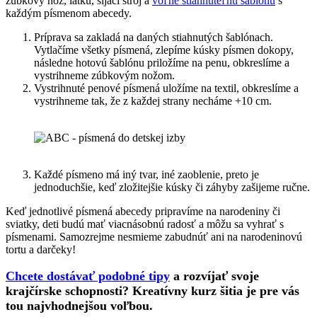
zúbkový nôž, látku, šijací stroj a
voľne stiahnuteľnu šablónu
s
každým písmenom abecedy.
Príprava sa zakladá na daných stiahnutých šablónach.
Vytlačíme všetky písmená, zlepíme kúsky písmen dokopy,
následne hotovú šablónu priložíme na penu, obkreslíme a
vystrihneme zúbkovým nožom.
Vystrihnuté penové písmená uložíme na textil, obkreslíme a
vystrihneme tak, že z každej strany necháme +10 cm.
Každé písmeno má iný tvar, iné zaoblenie, preto je
jednoduchšie, keď zložitejšie kúsky či záhyby zašijeme ručne.
Keď jednotlivé písmená abecedy pripravíme na narodeniny či
sviatky, deti budú mať viacnásobnú radosť a môžu sa vyhrať s
písmenami. Samozrejme nesmieme zabudnúť ani na narodeninovú
tortu a darčeky!
Chcete dostávať podobné tipy
a rozvíjať svoje
krajčírske schopnosti? Kreatívny kurz šitia je pre vás
tou najvhodnejšou voľbou.