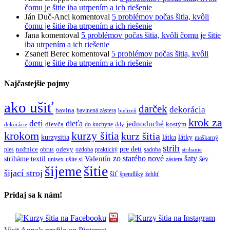
čomu je šitie iba utrpením a ich riešenie
Ján Duč-Anci
komentoval
5 problémov počas šitia, kvôli
čomu je šitie iba utrpením a ich riešenie
Jana
komentoval
5 problémov počas šitia, kvôli čomu je šitie
iba utrpením a ich riešenie
Zsanett Berec
komentoval
5 problémov počas šitia, kvôli
čomu je šitie iba utrpením a ich riešenie
Najčastejšie pojmy
ako ušiť
darček
dekorácia
bavlna
bavlnená zástera
bielizeň
krok za
deti
dieťa
jednoduché
dievča
do kuchyne
kostým
dekorácie
ihly
krokom
kurzy šitia
kurz šitia
kurzysitia
látka
látky
maškarný
strih
pre deti
ples
nožnice
obrus
odevy
ozdoba
praktický
sadoba
strihanie
zo starého nové
šaty
textil
Valentín
striháme
šev
unisex
ušite si
zástera
šitie
šijeme
šijací stroj
šiť
špendlíky
žehliť
Pridaj sa k nám!