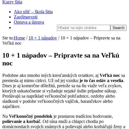
Kurzy šitia
Ako ušiť – škola šitia
Zaujímavosti
Oprava a úprava
Ste tu:
Home
/
10 + 1 nápadov
/
10 + 1 nápadov – Pripravte sa na
Veľkú noc
10 + 1 nápadov – Pripravte sa na Veľkú
noc
Podobne ako mnoho iných kresťanských sviatkov, aj
Veľká noc
sa
preniesla aj mimo cirkvi. Už od jej vzniku
je to čas osláv a veselia
.
Dnes je aj komerčne dôležitá, pretože sa na ňu viaže veľa zvykov,
ktorých uskutočnenie si vyžaduje nejaké úsilie prípadne nákup.
Predávajú sa napríklad veľkonočné pohľadnice, ozdoby alebo
sladkosti v podobe veľkonočných vajíčok, barančekov alebo
zajačikov.
Na
Veľkonočný pondelok
je prastarou tradíciou hodovanie,
polievanie a korbáč
. Od rána muži a chlapci chodia po
domácnostiach svojich známych a polievajú alebo korbáčujú ženy a