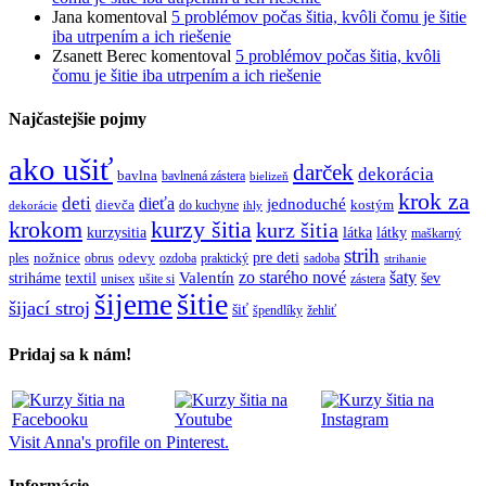
Jana
komentoval
5 problémov počas šitia, kvôli čomu je šitie
iba utrpením a ich riešenie
Zsanett Berec
komentoval
5 problémov počas šitia, kvôli
čomu je šitie iba utrpením a ich riešenie
Najčastejšie pojmy
ako ušiť
darček
dekorácia
bavlna
bavlnená zástera
bielizeň
krok za
deti
dieťa
jednoduché
dievča
do kuchyne
kostým
dekorácie
ihly
krokom
kurzy šitia
kurz šitia
kurzysitia
látka
látky
maškarný
strih
pre deti
ples
nožnice
obrus
odevy
ozdoba
praktický
sadoba
strihanie
zo starého nové
šaty
textil
Valentín
striháme
šev
unisex
ušite si
zástera
šitie
šijeme
šijací stroj
šiť
špendlíky
žehliť
Pridaj sa k nám!
Visit Anna's profile on Pinterest.
Informácie