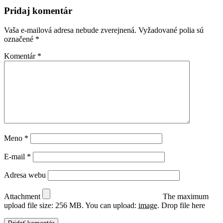
Pridaj komentár
Vaša e-mailová adresa nebude zverejnená.
Vyžadované polia sú
označené
*
Komentár
*
Meno
*
E-mail
*
Adresa webu
Attachment
The maximum
upload file size: 256 MB.
You can upload:
image
.
Drop file here