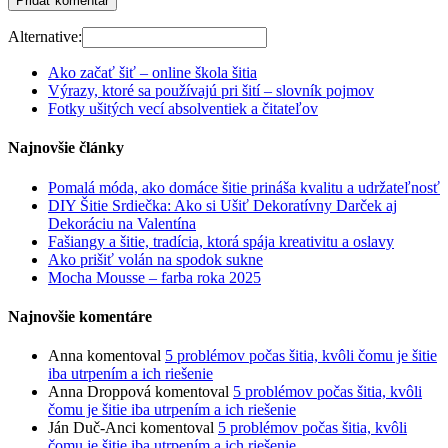
Alternative:
Ako začať šiť – online škola šitia
Výrazy, ktoré sa používajú pri šití – slovník pojmov
Fotky ušitých vecí absolventiek a čitateľov
Najnovšie články
Pomalá móda, ako domáce šitie prináša kvalitu a udržateľnosť
DIY Šitie Srdiečka: Ako si Ušiť Dekoratívny Darček aj
Dekoráciu na Valentína
Fašiangy a šitie, tradícia, ktorá spája kreativitu a oslavy
Ako prišiť volán na spodok sukne
Mocha Mousse – farba roka 2025
Najnovšie komentáre
Anna
komentoval
5 problémov počas šitia, kvôli čomu je šitie
iba utrpením a ich riešenie
Anna Droppová
komentoval
5 problémov počas šitia, kvôli
čomu je šitie iba utrpením a ich riešenie
Ján Duč-Anci
komentoval
5 problémov počas šitia, kvôli
čomu je šitie iba utrpením a ich riešenie