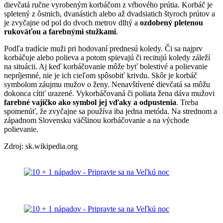
dievčatá ručne vyrobeným korbáčom z vŕbového prútia. Korbáč je
spletený z ôsmich, dvanástich alebo až dvadsiatich štyroch prútov a
je zvyčajne od pol do dvoch metrov dlhý a
ozdobený pletenou
rukoväťou a farebnými stužkami
.
Podľa tradície muži pri hodovaní prednesú koledy. Či sa najprv
korbáčuje alebo polieva a potom spievajú či recitujú koledy záleží
na situácii. Aj keď korbáčovanie môže byť bolestivé a polievanie
nepríjemné, nie je ich cieľom spôsobiť krivdu. Skôr je korbáč
symbolom záujmu mužov o ženy. Nenavštívené dievčatá sa môžu
dokonca cítiť urazené. Vykorbáčovaná či poliata žena dáva mužovi
farebné vajíčko ako symbol jej vďaky a odpustenia
. Treba
spomenúť, že zvyčajne sa používa iba jedna metóda. Na strednom a
západnom Slovensku väčšinou korbáčovanie a na východe
polievanie.
Zdroj: sk.wikipedia.org