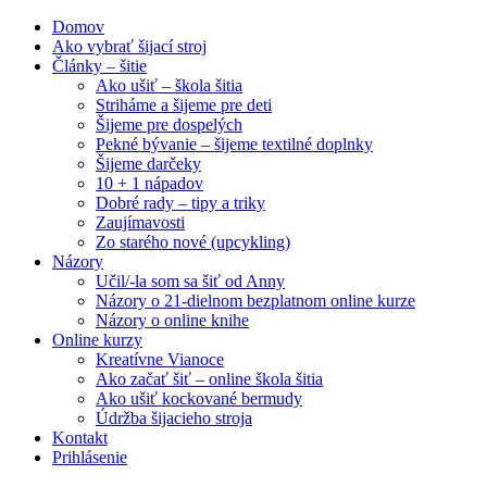
Domov
Ako vybrať šijací stroj
Články – šitie
Ako ušiť – škola šitia
Striháme a šijeme pre deti
Šijeme pre dospelých
Pekné bývanie – šijeme textilné doplnky
Šijeme darčeky
10 + 1 nápadov
Dobré rady – tipy a triky
Zaujímavosti
Zo starého nové (upcykling)
Názory
Učil/-la som sa šiť od Anny
Názory o 21-dielnom bezplatnom online kurze
Názory o online knihe
Online kurzy
Kreatívne Vianoce
Ako začať šiť – online škola šitia
Ako ušiť kockované bermudy
Údržba šijacieho stroja
Kontakt
Prihlásenie